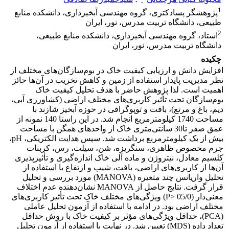
1
پژوهشگر پسادکتری، گروه مهندسی آبخیزداری، دانشکده منابع
طبیعی، دانشگاه تربیت مدرس، نور، ایران
2
استاد، گروه مهندسی آبخیزداری، دانشکده منابع طبیعی،
دانشگاه تربیت مدرس، نور، ایران
چکیده
افزایش دانش و ارزیابی کیفیت خاک در بوم‌سازگان‌های مختلف از
نظر مدیریت پایدار استفاده از زمین و کاهش تخریب در آن‌ها حائز
اهمیت است. لذا پژوهش حاضر با هدف تحلیل کیفیت خاک
بوم‌سازگان تحت تأثیر کاربری‌های مختلف اراضی (کشاورزی آبی،
دیم، باغ و مرتع)، بافت و توپوگرافی در حوزه آبخیز شازند با
مساحت 1740 کیلومترمربع انجام شد. در این راستا 140 نمونه از
عمق صفر تا30 سانتی‌متری خاک از واحدهای همگن با مساحت
بیش از یک کیلومترمربع برداشت شد. سپس هدایت الکتریکی، pH،
جرم مخصوص ظاهری، سنگریزه، شن، سیلت، رس، کربنات
کلسیم معادل، نیتروژن و ماده آلی خاک اندازه‌گیری و تأثیرپذیری
آن‌ها از کاربری‌های اراضی، بافت، شیب و ارتفاع با استفاده از
تحلیل واریانس چند متغیره (MANOVA) مورد بررسی و تحلیل
قرار گرفت. نتایج حاصل از MANOVA نشان‌دهنده عدم اختلاف
معنی‌دار (05/0 <P) ویژگی‌های مختلف خاک تحت تأثیر کاربری‌های
مختلف اراضی بود. در ادامه با استفاده از آزمون تحلیل عاملی
(PCA)، حداقل ویژگی‌های مؤثر بر کیفیت خاک با روش حداقل
تعداد داده (MDS) تعیین شد. در نهایت با استفاده از آزمون تحلیل