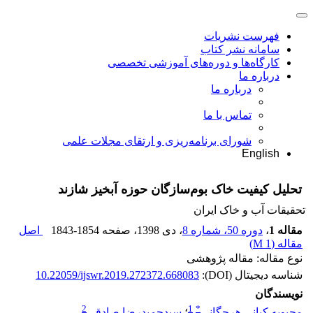
فهرست نشریات
سامانه نشر کتاب
کارگاه‌ها و دوره‌های آموزشی تخصصی
درباره ما
درباره ما
تماس با ما
شورای برنامه‌ریزی و ارتقای مجلات علمی
English
تحلیل کیفیت خاک بوم‌سازگان حوزه آبخیز شازند
تحقیقات آب و خاک ایران
مقاله 1
،
دوره 50، شماره 8
، دی 1398
، صفحه
1843-1854
اصل
مقاله (
1 M
)
نوع مقاله: مقاله پژوهشی
شناسه دیجیتال (DOI):
10.22059/ijswr.2019.272372.668083
نویسندگان
2
1
*
محبوبه کیانی هرچگانی
؛
سیدحمیدرضا صادقی