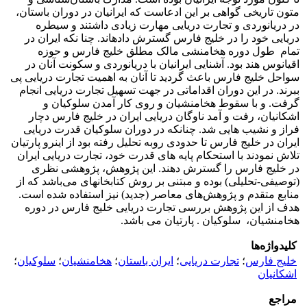
متون تاریخی گواهی بر این ادعاست که ایرانیان در دوران باستان،
در دریانوردی و تجارت دریایی مهارت زیادی داشتند و سیطره
دریایی خود را در خلیج فارس گسترش داده­اند. چنا نکه ایران در
تمام طول دوره هخامنشی مالک مطلق خلیج فارس و حوزه
اقیانوس هند بود. آشنایی ایرانیان با دریانوردی و سکونت آنان در
سواحل خلیج فارس باعث گردید تا آنان به اهمیت تجارت دریایی پی
ببرند. در این دوران اقداماتی در جهت تسهیل تجارت دریایی انجام
گرفت. و با سقوط هخامنشیان و روی کار آمدن سلوکیان و
اشکانیان، رفت و آمد ناوگان دریایی ایران در خلیج فارس دچار
فراز و نشیب هایی شد. چنانکه در دوران سلوکیان قدرت دریایی
ایران در خلیج فارس تا حدودی روبه تحلیل رفته بود از اینرو پارتیان
تلاش نمودند با استحکام پایه های قدرت خود، تجارت دریایی ایران
در خلیج فارس را گسترش دهند. این پژوهش، پژوهشی نظری
(توصیفی-تحلیلی) بوده و مبتنی بر روش کتابخانه­ای می‌باشد که از
منابع متقدم و پژوهش‌ها‌ی معاصر (جدید) نیز استفاده شده است.
هدف از این پژوهش بررسی تجارت دریایی خلیج فارس در دوره
هخامنشیان، سلوکیان . پارتیان می باشد.
کلیدواژه‌ها
خلیج فارس
؛
تجارت دریایی
؛
ایران باستان
؛
هخامنشیان
؛
سلوکیان
؛
اشکانیان
مراجع