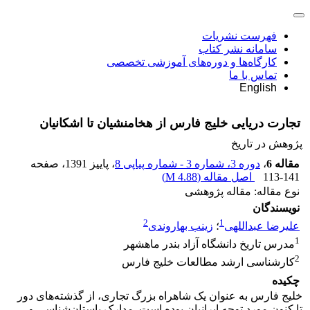
فهرست نشریات
سامانه نشر کتاب
کارگاه‌ها و دوره‌های آموزشی تخصصی
تماس با ما
English
تجارت دریایی خلیج فارس از هخامنشیان تا اشکانیان
پژوهش در تاریخ
مقاله 6
،
دوره 3، شماره 3 - شماره پیاپی 8
، پاییز 1391
، صفحه
113-141
اصل مقاله (
4.88 M
)
نوع مقاله: مقاله پژوهشی
نویسندگان
2
1
علیرضا عبداللهی
؛
زینب بهاروندی
1
مدرس تاریخ دانشگاه آزاد بندر ماهشهر
2
کارشناسی ارشد مطالعات خلیج فارس
چکیده
خلیج فارس به عنوان یک‌ شاهراه بزرگ تجاری، از گذشته‌های دور
تا کنون مورد توجه ایرانیان بوده است. مدارک باستان‌شناسی و