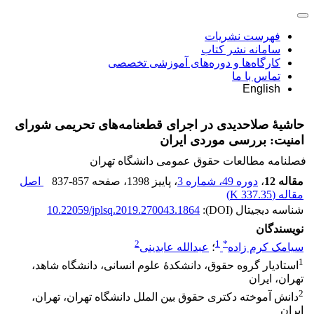
فهرست نشریات
سامانه نشر کتاب
کارگاه‌ها و دوره‌های آموزشی تخصصی
تماس با ما
English
حاشیۀ صلاحدیدی در اجرای قطعنامه‌های تحریمی شورای
امنیت: بررسی موردی ایران
فصلنامه مطالعات حقوق عمومی دانشگاه تهران
مقاله 12
،
دوره 49، شماره 3
، پاییز 1398
، صفحه
837-857
اصل
مقاله (
337.35 K
)
شناسه دیجیتال (DOI):
10.22059/jplsq.2019.270043.1864
نویسندگان
2
1
*
سیامک کرم زاده
؛
عبدالله عابدینی
1
استادیار گروه حقوق، دانشکدۀ علوم انسانی، دانشگاه شاهد،
تهران، ایران
2
دانش آموخته دکتری حقوق بین الملل دانشگاه تهران، تهران،
ایران