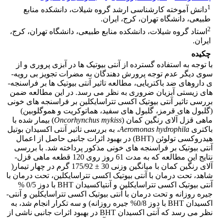
1
دانش آموخته کارشناسی ارشد گروه شیلات، دانشکده منابع
طبیعی، دانشگاه تهران، کرج، ایران.
2
استاد گروه شیلات، دانشکده منابع طبیعی، دانشگاه تهران، کرج،
ایران.
چکیده
با توجه به استفاده گسترده از آنتی­ بیوتیک­ ها در آبزی­ پروری و از
سوی دیگر عدم توجه پرورش­ دهندگان به مضرات تجویز بی­ رویه­
ی دارو­های ضد باکتریایی، مطالعه تاثیر آنتی­ بیوتیک­ ها بر فراسنجه­
های زیستی آبزیان ضروری به­ نظر می­ رسد. در این مطالعه ضمن
بررسی تاثیر آنتی­ بیوتیک اکسی­ تتراسایکلین بر فراسنجه­ های خونی
(گلبول­ های قرمز، گلبول­ های سفید، هماتوکریت و هموگلوبین)
ماهی قزل­ آلای رنگین­ کمان (
mykiss
Oncorhynchus
) بیمار شده با
باکتری
Aeromonas hydrophila
، به بررسی تاثیر آنتی­ اکسیدان بوتیل
هیدروکسی تولوئن (BHT) در بهبود اثرات جانبی حاصل از اعمال
آنتی­ بیوتیک بر فراسنجه­ های خونی مذکور پرداخته شد. با بررسی
نتایج این مطالعه که به مدت 61 روز روی 120 قطعه ماهی قزل­
آلای رنگین­ کمان با میانگین وزنی 30 ± 175/92 گرم در چهار تیمار(
شاهد، تحت درمان با آنتی­ بیوتیک اکسی­ تتراسایکلین، تحت درمان با
آنتی­ بیوتیک اکسی­ تتراسایکلین و آنتی­اکسیدان BHT با دوز 0/5 %
جیره­ روزانه و تحت درمان با آنتی­ بیوتیک اکسی­ تتراسایکلین و آنتی­
اکسیدان BHT با دوز 0/8% جیره روزانه) و سه تکرار انجام شد، به
نظر می­ رسد که آنتی­ اکسیدان BHT در بهبود اثرات جانبی ناشی از