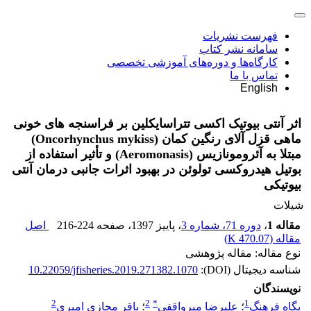
فهرست نشریات
سامانه نشر کتاب
کارگاه‌ها و دوره‌های آموزشی تخصصی
تماس با ما
English
اثر آنتی بیوتیک اکسی تتراسایکلین بر فراسنجه های خونی
ماهی قزل آلای رنگین کمان (Oncorhynchus mykiss)
مبتلا به آئرومونازیس (Aeromonasis) و تأثیر استفاده از
بوتیل هیدروکسی تولوئن در بهبود اثرات جانبی درمان آنتی
بیوتیکی
شیلات
مقاله 1
،
دوره 71، شماره 3
، پاییز 1397
، صفحه
216-224
اصل
مقاله (
470.07 K
)
نوع مقاله: مقاله پژوهشی
شناسه دیجیتال (DOI):
10.22059/jfisheries.2019.271382.1070
نویسندگان
2
2
*
1
پگاه فرهنگ
؛
علیرضا میرواقفی
؛
باقر مجازی امیری