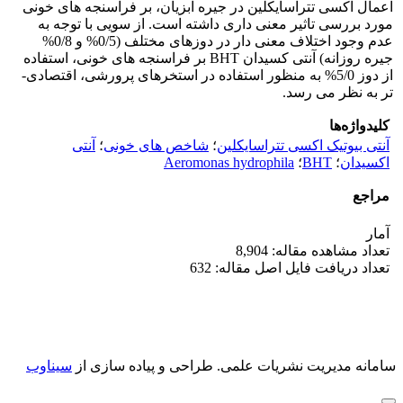
اعمال اکسی­ تتراسایکلین در جیره آبزیان، بر فراسنجه­ های خونی
مورد بررسی تاثیر معنی­ داری داشته است. از سویی با توجه به
عدم وجود اختلاف معنی­ دار در دوز­های مختلف (0/5% و 0/8%
جیره­ روزانه) آنتی­ کسیدان BHT بر فراسنجه­ های خونی، استفاده
از دوز 5/0% به منظور استفاده در استخر­های پرورشی، اقتصادی­
تر به نظر می­ رسد.
کلیدواژه‌ها
آنتی بیوتیک اکسی تتراسایکلین
؛
شاخص های خونی
؛
آنتی
اکسیدان
؛
BHT
؛
Aeromonas hydrophila
مراجع
آمار
تعداد مشاهده مقاله: 8,904
تعداد دریافت فایل اصل مقاله: 632
سامانه مدیریت نشریات علمی.
طراحی و پیاده سازی از
سیناوب