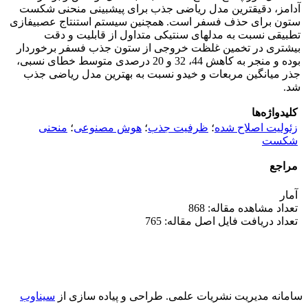
آدامز، دقیق­ترین مدل ریاضی جذب برای پیش­بینی منحنی شکست
ستون برای حذف فسفر است. همچنین سیستم استنتاج عصبی­فازی
تطبیقی نسبت به مدل­های سنتیکی متداول از قابلیت و دقت
بیشتری در تخمین غلظت خروجی از ستون جذب فسفر برخوردار
بوده و منجر به کاهش 44، 32 و 20 درصدی متوسط خطای نسبی،
جذر میانگین مربعات و خی­دو نسبت به بهترین مدل ریاضی جذب
شد.
کلیدواژه‌ها
زئولیت اصلاح شده
؛
ظرفیت جذب
؛
هوش مصنوعی
؛
منحنی
شکست
مراجع
آمار
تعداد مشاهده مقاله: 868
تعداد دریافت فایل اصل مقاله: 765
سامانه مدیریت نشریات علمی.
طراحی و پیاده سازی از
سیناوب