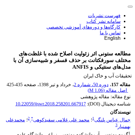
فهرست نشریات
سامانه نشر کتاب
کارگاه‌ها و دوره‌های آموزشی تخصصی
تماس با ما
English
مطالعه ستونی اثر زئولیت اصلاح شده با غلظت‌های
مختلف سورفکتانت بر حذف فسفر و شبیه‌سازی آن با
مدل‌های سنتیکی و ANFIS
تحقیقات آب و خاک ایران
مقاله 157
،
دوره 50، شماره 2
، خرداد و تیر 1398
، صفحه
425-435
اصل مقاله (
1.06 M
)
نوع مقاله: مقاله پژوهشی
شناسه دیجیتال (DOI):
10.22059/ijswr.2018.258201.667917
نویسندگان
2
*
1
جمال عباس پلنگی
؛
محمد علی غلامی سفیدکوهی
؛
محمدعلی
3
بهمنیار
1
گزوه مهندسی آب.دانشکده مهندسی زراعی-دانشگاه علوم