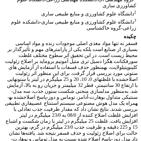
کشاورزی ساری
2
دانشگاه علوم کشاورزی و منابع طبیعی ساری
3
دانشگاه علوم کشاورزی و منابع طبیعی ساری-دانشکده علوم
زراعی-گروه خاکشناسی
چکیده
فسفر نه تنها مواد مغذی اصلی موجودات زنده و مواد اساسی
بسیاری از صنایع است بلکه یکی از پارامترهای مهم و تأثیر­گذار بر
محیط زیست است. در این تحقیق اثر سطوح مختلف غلظت
سورفکتانت هگزا دسیل تری­ متیل ­آمونیم ­بروماید بر اصلاح زئولیت
کلینوپتیلولایت، به­منظور حذف فسفات با استفاده از آزمایش های
ستونی مورد بررسی قرار گرفت. برای این منظور اثر زئولیت
اصلاح­شده با غلظت­های 0، 10، 20 و 25 میلی­گرم در لیتر با ستون­هایی
با ارتفاع 30 سانتی­متر، قطر 32 میلی­متر و جریان رو به بالا، آزمایش
شد. به‌منظور مدل­سازی منحنی شکست ستون جذب، سه مدل­
سنتیکی متداول بوهارت-آدامز، توماس و دوز-پاسخ اصلاح­شده به­
همراه یک مدل هوش مصنوعی سیستم استنتاج عصبی­فازی تطبیقی
بررسی شدند. نتایج نشان داد که مقدار ظرفیت جذب تعادلی با
افزایش غلظت اصلاح کننده از 08/0 به 23/0 میلی­گرم در لیتر
افزایش یافت. غلظت 25 میلی­گرم در لیتر با زمان شکست و اشباع
15 و 225 دقیقه و ظرفیت جذب 23/0 میلی­گرم در گرم، بهترین
حالت برای اصلاح زئولیت و حذف فسفر نتیجه شد. یافته‌ها نشان
داد مدل دوز-پاسخ اصلاح شده نسبت به مدل توماس و بوهارت-