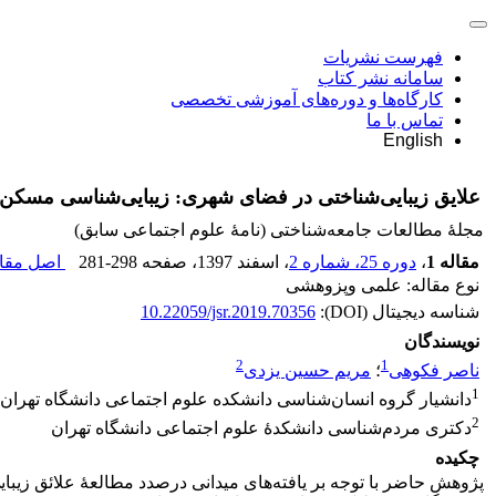
فهرست نشریات
سامانه نشر کتاب
کارگاه‌ها و دوره‌های آموزشی تخصصی
تماس با ما
English
علایق زیبایی‌شناختی در فضای شهری: زیبایی‌شناسی مسکن 
مجلۀ مطالعات جامعه‌شناختی (نامۀ علوم اجتماعی سابق)
مقاله 1
،
دوره 25، شماره 2
، اسفند 1397
، صفحه
281-298
اصل مقال
نوع مقاله: علمی وپزوهشی
شناسه دیجیتال (DOI):
10.22059/jsr.2019.70356
نویسندگان
2
1
ناصر فکوهی
؛
مریم حسین یزدی
1
دانشیار گروه انسان‌شناسی دانشکده علوم اجتماعی دانشگاه تهران
2
دکتری مردم‌شناسی دانشکدۀ علوم اجتماعی دانشگاه تهران
چکیده
پژوهش حاضر با توجه بر یافته‌های میدانی درصدد مطالعۀ علائق زیب