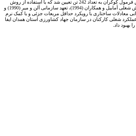
سازمانی می‌پردازد. جامعه آماری شامل کلیه کارشناسان سازمان جهاد کشاورزی استان همدان به تعداد 635 تن بوده و حجم نمونه بر اساس فرمول کوکران به تعداد 242 تن تعیین شد که با استفاده از روش
نمونه­گیری تصادفی طبقه‌ای انتخاب شدند. ابزار گردآوری داده‌ها، چهار مقیاس استاندارد سرمایه اجتماعی کارملی و همکاران (2009)، انگیزش شغلی آمابیل و همکاران (1994)، تعهد سازمانی آلن و میر (1990) و
آلفای کرونباخ تایید شد (64/0≥α≥94/0). داده‌ها با استفاده از روش مدل‌‌یابی معادلات ساختاری با رویکرد حداقل مربعات جزئی و با کمک نرم
شغلی با عملکرد شغلی کارکنان در سازمان جهاد کشاورزی استان همدان ایفا
بهبود داد.