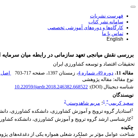
فهرست نشریات
سامانه نشر کتاب
کارگاه‌ها و دوره‌های آموزشی تخصصی
تماس با ما
English
بررسی نقش میانجی تعهد سازمانی در رابطه میان سرمایه 
تحقیقات اقتصاد و توسعه کشاورزی ایران
مقاله 11
،
دوره 49، شماره 4
، زمستان 1397
، صفحه
703-717
اصل م
نوع مقاله: مقاله پژوهشی
شناسه دیجیتال (DOI):
10.22059/ijaedr.2018.246382.668522
نویسندگان
2
1
*
سعید کریمی
؛
مریم شاهدوستی
1
استادیار گروه ترویج و آموزش کشاورزی، دانشکده کشاورزی، دانشگا
2
کارشناسی ارشد گروه ترویج و آموزش کشاورزی، دانشکده کشاورزی،
چکیده
شناخت عوامل مؤثر بر عملکرد شغلی همواره یکی از دغدغه‌های پژو