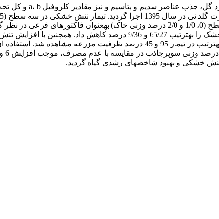
به­منظور بررسی اثرات کا
مزرعه در مقایسه با تیمار 95 درصد، تعداد گل در بوته و عملکرد گل خشک را ب
تنش خشکی و بهبود شاخص­های رشدی گیاه گردید.