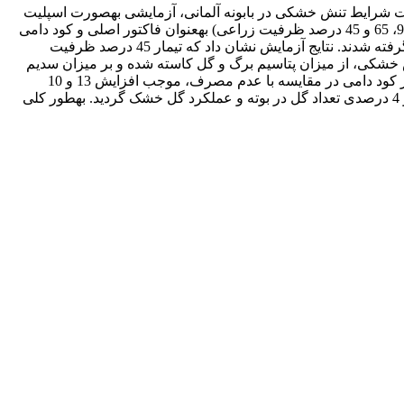
ربرد پلیمر سوپرجاذب و کود دامی بر عملکرد گل، جذب عناصر سدیم و پتاسیم و نیز مقادیر کلروفیل a، b و کل تحت شرایط تنش خشکی در بابونه آلمانی، آزمایشی به­صورت اسپلیت
فاکتوریل و در قالب طرح بلوک­های کامل تصادفی با چهار تکرار به­صورت گلدانی در سال 1395 اجرا گردید. تیمار تنش خشکی در سه سطح (95، 65 و 45 درصد ظرفیت زراعی) به­عنوان فاکتور اصلی و کود دامی
در دو سطح عدم مصرف و مصرف کود دامی و سوپرجاذب در سه سطح (0، 1/0 و 2/0 درصد وزنی خاک) به­عنوان فاکتورهای فرعی در نظر گرفته شدند. نتایج آزمایش نشان داد که تیمار 45 درصد ظرفیت
ه­ترتیب 65/27 و 9/36 درصد کاهش داد. همچنین با افزایش تنش خشکی، از میزان پتاسیم برگ و گل کاسته شده و بر میزان سدیم
برگ و گل افزوده شد. بیشترین و کمترین مقادیر کلروفیل a، b و کل به­ترتیب در تیمار 95 و 45 درصد ظرفیت مزرعه مشاهده شد. استفاده از کود دامی در مقایسه با عدم مصرف، موجب افزایش 13 و 10
درصدی تعداد گل در بوته و عملکرد گل خشک شد. همچنین سطح 2/0 درصد وزنی سوپرجاذب در مقایسه با عدم مصرف، موجب افزایش 6 و 4 درصدی تعداد گل در بوته و عملکرد گل خشک گردید. به­طور کلی