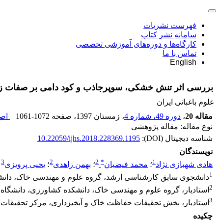
فهرست نشریات
سامانه نشر کتاب
کارگاه‌ها و دوره‌های آموزشی تخصصی
تماس با ما
English
بررسی اثر تنش خشکی، سوپرجاذب و کود دامی بر صفات زراعی و شیمیایی در با
علوم باغبانی ایران
مقاله 20
،
دوره 49، شماره 4
، زمستان 1397
، صفحه
1061-1072
اصل
نوع مقاله: مقاله پژوهشی
شناسه دیجیتال (DOI):
10.22059/ijhs.2018.228369.1195
نویسندگان
3
2
2
*
1
هادی شهبازی نژاد
؛
محمد فیضیان
؛
بهمن زاهدی
؛
یحیی پرویزی
1
دانشجوی سابق کارشناسی ارشد، گروه علوم و مهندسی خاک، دانشک
2
استادیار، گروه علوم و مهندسی خاک، دانشکده کشاورزی، دانشگاه 
3
استادیار، بخش تحقیقات حفاظت خاک و آبخیزداری، مرکز تحقیقات ک
چکیده