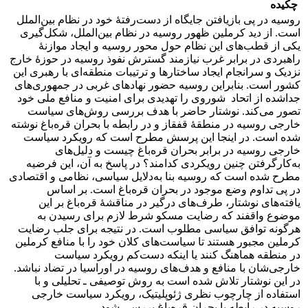
چکیده
روسیه در پی بازیافتن جایگاه از دست‌رفتۀ خود در نظام بین‌الملل
است. از دید کرملین ظهور روسیه در نظام بین‌الملل، شکل‌گیری
یکی از قطب‌های این نظام حول محور روسیه و ایجاد موازنۀ
راهبردی در برابر غرب نیازمند گسترش نفوذ روسیه در حوزۀ خارج
نزدیک و سرانجام ایجاد ساختارها و ترتیبات منطقه‌ای با رهبری این
کشور است. بنابراین روسیه حضور نهادهای غربی در جمهوری‌های
جداشده از اتحاد شوروی را تهدیدی برای امنیت و منافع ملی خود
تصور می‌کند. نوشتار حاضر با هدف بررسی روش‌های سیاست
خارجی روسیه در منطقۀ قفقاز و در رابطه با بحران قره‌باغ نوشته
شده است. در اینجا این پرسش مطرح است که رویکرد سیاست
خارجی روسیه در برابر بحران قره‌باغ چیست و دلیل‌های
به‌کارگرفتن چنین رویکردی کدامند؟ در پاسخ به آن، این فرضیه
مطرح شده است که روسیه بنا به‌دلایل سیاسی، نظامی و اقتصادی
در پی تداوم وضع موجود در بحران قره‌باغ است. بر اساس
یافته‌های نوشتار، طرف‌های درگیر در مناقشۀ قره‌باغ بر این
موضوع واقفند که رضایت مسکو شرط لازم برای رسیدن به
هرگونه توافق سیاسی مطلوب است. در نتیجه برای جلب رضایت
کرملین مجبور هستند تا سیاست‌های کلان خود را با منافع کرملین
در منطقه هماهنگ کنند یا اینکه دست‌کم رویکرد سیاست
خارجی‌شان با منافع و هدف‌های روسیه در اوراسیا در تضاد نباشد.
در این نوشتار تلاش شده است به روش توصیفی ـ تحلیلی و با
استفاده از چارچوب نظری ژئوپلیتیک، رویکرد سیاست خارجی
روسیه در رابطه با بحران قره‌باغ بررسی شود.