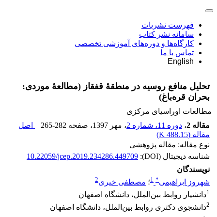
فهرست نشریات
سامانه نشر کتاب
کارگاه‌ها و دوره‌های آموزشی تخصصی
تماس با ما
English
تحلیل منافع روسیه در منطقۀ قفقاز (مطالعۀ موردی:
بحران قره‌باغ)
مطالعات اوراسیای مرکزی
مقاله 2
،
دوره 11، شماره 2
، مهر 1397
، صفحه
265-282
اصل
مقاله (
488.15 K
)
نوع مقاله: مقاله پژوهشی
شناسه دیجیتال (DOI):
10.22059/jcep.2019.234286.449709
نویسندگان
2
1
*
شهروز ابراهیمی
؛
مصطفی خیری
1
دانشیار روابط بین‌الملل، دانشگاه اصفهان
2
دانشجوی دکتری روابط بین‌الملل، دانشگاه اصفهان