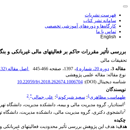
فهرست نشریات
سامانه نشر کتاب
کارگاه‌ها و دوره‌های آموزشی تخصصی
تماس با ما
English
بررسی تأثیر مقررات حاکم بر فعالیت‎های مالی غیربانکی و بنگاه‎داری بانک‎ها بر نقدینگی آنها در کشورهای در حال توسعه
تحقیقات مالی
مقاله 3
،
دوره 20، شماره 4
، 1397
، صفحه
445-466
اصل مقاله (
32 K
نوع مقاله: مقاله علمی پژوهشی
شناسه دیجیتال (DOI):
10.22059/frj.2018.262674.1006704
نویسندگان
2
*
1
1
طهماسب مظاهری
؛
سعید شیرکوند
؛
علی جمالی
1
استادیار، گروه مدیریت مالی و بیمه، دانشکده مدیریت، دانشگاه تهرا
2
دانشجوی دکتری، گروه مدیریت مالی، دانشکده مدیریت، دانشگاه تهر
چکیده
هدف:
هدف این پژوهش بررسی تأثیر محدودیت فعالیت‎های غیر‎بانکی و بنگاه‎داری بانک‎ها بر وضعیت نقدینگی صنعت بانکداری در 107 کشور در حال توسعه در بازه زمانی سال 2000 تا 2012 است.