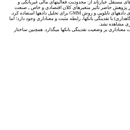
روش: متغیر وابسته پژوهش نسبت دارایی‎های نقد و سرمایه‎گذاری‎های کوتاه‎مدت بر سپرده‎های دیداری و بدهی‎های کوتاه‎مدت بانک‎هاست. متغیرهای مستقل عبارت‎اند از: محدودیت فعالیت‎های مالی غیربانکی و
س، املاک و مستغلات و سرمایه‎گذاری در شرکت‎های غیرمالی (بنگاه‎داری). علاوه بر این، در پژوهش حاضر تأثیر متغیرهای کلان اقتصادی و خاص ـ صنعت
یافته‎ها: بر اساس یافته‎ها، به‎طور کلی بین میزان سخت‎گیری مقررات منع فعالیت مالی غیربانکی و مقررات سهامداری شرکت‎های غیرمالی (بنگاه‎داری) با نقدینگی بانک‎ها، رابطه مثبت و معناداری وجود دارد؛ اما
نتیجه‎گیری: نتایج پژوهش نشان می‎دهد، سخت‎گیرانه‎تر شدن مقررات منع فعالیت‎های مالی غیربانکی (بورس، بیمه و املاک) به‎طور کلی تأثیر مثبت معناداری بر وضعیت نقدینگی بانک‎ها می‎گذارد. همچنین ساختار