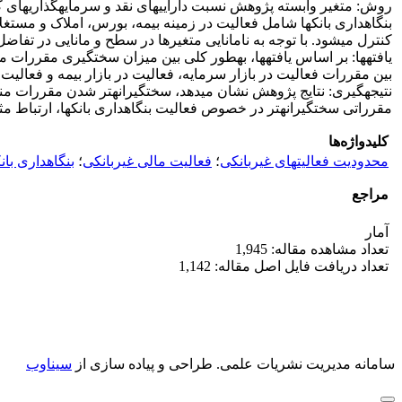
کنترل می‎شود. با توجه به نامانایی متغیرها در سطح و مانایی در تفاضل اول و وجود هم‎انباشتگی بین متغیرهای پژوهش، می‌توان از تحلیل پویای داده‎های تابلویی و روش GMM برای تحلیل داده‎ها استفاده کرد.
بین مقررات فعالیت در بازار سرمایه، فعالیت در بازار بیمه و فعالیت در بازار املاک و مستغلات به‎طور مجزا با 
مقرراتی سخت‎گیرانه‎تر در خصوص فعالیت بنگاه‎داری بانک‎ها، ارتباط مثبت و معناداری با افزایش نقدینگی دارد.
کلیدواژه‌ها
محدودیت فعالیت‎های غیربانکی
؛
فعالیت مالی غیربانکی
؛
بنگاه‎داری بانک‎ها
مراجع
آمار
تعداد مشاهده مقاله: 1,945
تعداد دریافت فایل اصل مقاله: 1,142
سامانه مدیریت نشریات علمی.
طراحی و پیاده سازی از
سیناوب