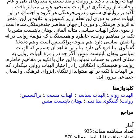
الهیات روایی با تأکید بر روایت و نقد سیطرۀ معیارهای کلی و عام
برخاسته از روشنگری در الهیات مسیحی، هویتی متمایز یافت.
تأکید بر روایت­های سنتی و درون‌فرهنگی هر گروه و اجتماع، در این
الهیات منجر به دوری این نحله از پراکسیس، و علاوه بر این، منجر
به انزوای فرهنگی و دوری از جهان معاصر چندفرهنگی شده است.
از سوی دیگر الهیات سیاسی متأله آلمانی یوهان باپتیست متس با
تکیه بر مفاهیم روایت، خاطره و همبستگی، که مؤلفۀ روایت در آن­
ها نقش اساسی دارد، هم متوجه پراکسیس است و هم دغدغۀ
گفتگوی بینا فرهنگی دارد. بنابراین شاهد آن هستیم که الهیات
سیاسی یوهان باپتیست متس، اگر چه در زمرۀ الهیات روایی به
معنای اخص به حساب نمی­آید، با این حال با تکیه بر مفاهیم خاطره،
روایت و همبستگی، امکاناتی را در اختیار الهیات روایی می­گذارد که
این الهیات با تکیه بر آن­ها می­تواند از تنگنای انزوای فرهنگی و انفعال
اجتماعی بیرون آید.
کلیدواژه‌ها
الهیات روایی
؛
الهیات سیاسی
؛
الهیات مسیحی
؛
پراکسیس
؛
روایت
؛
گفتگوی بینا دینی
؛
یوهان باپتیست متس
مراجع
آمار
تعداد مشاهده مقاله: 935
تعداد دریافت فایل اصل مقاله: 570