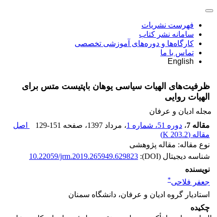
فهرست نشریات
سامانه نشر کتاب
کارگاه‌ها و دوره‌های آموزشی تخصصی
تماس با ما
English
ظرفیت‌های الهیات سیاسی یوهان باپتیست متس برای
الهیات روایی
مجله ادیان و عرفان
مقاله 7
،
دوره 51، شماره 1
، مرداد 1397
، صفحه
129-151
اصل
مقاله (
203.2 K
)
نوع مقاله: مقاله پژوهشی
شناسه دیجیتال (DOI):
10.22059/jrm.2019.265949.629823
نویسنده
*
جعفر فلاحی
استادیار گروه ادیان و عرفان، دانشگاه سمنان
چکیده