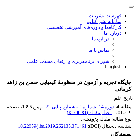
فهرست نشریات
سامانه نشر کتاب
کارگاه‌ها و دوره‌های آموزشی تخصصی
درباره ما
درباره ما
تماس با ما
شورای برنامه‌ریزی و ارتقای مجلات علمی
English
جایگاه تجربه و آزمون در منظومۀ کیمیایی حسن بن زاهد
کرمانی
تاریخ علم
مقاله 4
،
دوره 14، شماره 2 - شماره پیاپی 21
، بهمن 1395
، صفحه
201-219
اصل مقاله (
700.81 K
)
نوع مقاله: مقاله پژوهشی
شناسه دیجیتال (DOI):
10.22059/jihs.2019.262135.371461
نویسندگان