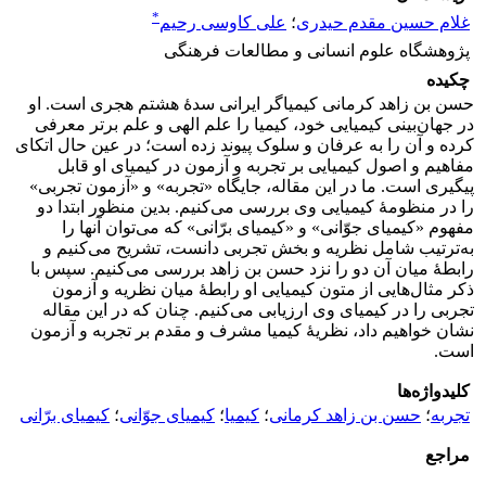
*
غلام حسین مقدم حیدری
؛
علی کاوسی رحیم
پژوهشگاه علوم انسانی و مطالعات فرهنگی
چکیده
حسن بن زاهد کرمانی کیمیاگر ایرانی سدۀ هشتم هجری است. او
در جهان‌بینی کیمیایی خود، کیمیا را علم الهی و علم برتر معرفی
کرده و آن را به عرفان و سلوک پیوند زده است؛ در عین حال اتکای
مفاهیم و اصول کیمیایی بر تجربه و آزمون در کیمیای او قابل
پیگیری است. ما در این مقاله، جایگاه «تجربه» و «آزمون تجربی»
را در منظومۀ کیمیایی وی بررسی می‌کنیم. بدین منظور ابتدا دو
مفهوم «کیمیای جوّانی» و «کیمیای برّانی» که می‌توان آنها را
به‌ترتیب شامل نظریه و بخش تجربی دانست، تشریح می‌کنیم و
رابطۀ میان آن دو را نزد حسن بن زاهد بررسی می‌کنیم. سپس با
ذکر مثال‌هایی از متون کیمیایی او رابطۀ میان نظریه و آزمون
تجربی را در کیمیای وی ارزیابی می‌کنیم. چنان که در این مقاله
نشان خواهیم داد، نظریۀ کیمیا مشرف و مقدم بر تجربه و آزمون
است.
کلیدواژه‌ها
تجربه
؛
حسن بن زاهد کرمانی
؛
کیمیا
؛
کیمیای جوّانی
؛
کیمیای برّانی
مراجع