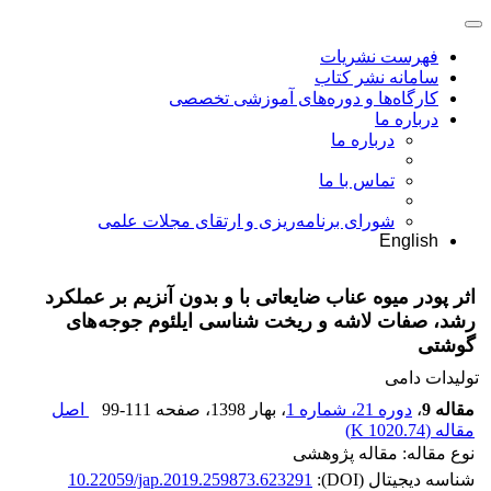
فهرست نشریات
سامانه نشر کتاب
کارگاه‌ها و دوره‌های آموزشی تخصصی
درباره ما
درباره ما
تماس با ما
شورای برنامه‌ریزی و ارتقای مجلات علمی
English
اثر پودر میوه عناب ضایعاتی با و بدون آنزیم بر عملکرد
رشد، صفات لاشه و ریخت شناسی ایلئوم جوجه‌های
گوشتی
تولیدات دامی
مقاله 9
،
دوره 21، شماره 1
، بهار 1398
، صفحه
99-111
اصل
مقاله (
1020.74 K
)
نوع مقاله: مقاله پژوهشی
شناسه دیجیتال (DOI):
10.22059/jap.2019.259873.623291