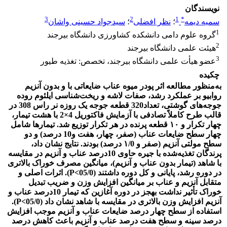
نویسندگان
3
2
1
*
سمیه دیمه
؛
نظر افضلی
؛
سیدجواد حسینی واشان
1
گروه علوم دامی دانشکده کشاورزی دانشگاه بیرجند
2
هیئت علمی دانشگاه بیرجند
3
عضو هیأت علمی دانشگاه بیرجند، تخصص: تغذیه طیور
چکیده
به‌منظور مطالعه اثر پودر میوه عناب ضایعاتی با و بدون آنزیم
روابیو بر عملکرد رشد، صفات لاشه و ریخت‌شناسی ایلئوم روده
جوجه‌های گوشتی، تعداد320 قطعه جوجه یک‌ روزه نر راس 308 در
قالب طرح کاملاً تصادفی با آزمایش فاکتوریل 4×2 با هشت تیمار،
چهار تکرار و ۱۰ قطعه پرنده در هر تکرار توزیع شد. تیمارها شامل
چهار سطح ضایعات عناب (صفر، چهار، هفت و10 درصد) و دو
سطح مولتی آنزیم (صفر و ۱/0 درصد) بودند. نتایج نشان داد،
پرندگان تغذیه‌شده با جیره‌ حاوی 10درصد عناب و آنزیم در مقایسه
با شاهد (تیمار بدون عناب و آنزیم)، میانگین مصرف خوراک بالاتری
در دوره رشد، پایانی و کل دوره داشتند (05/0>P). اثرات اصلی و
متقابل آنزیم و عناب بر میانگین افزایش وزن و ضریب تبدیل
خوراک تأثیر نداشت به­جز در دوره آغازین که تیمار 10درصد عناب و
آنزیم افزایش وزن بالاتری در مقایسه با شاهد نشان داد (05/0>P).
استفاده از سطح چهار درصد ضایعات عناب و آنزیم موجب افزایش
درصد سینه و سطح هفت درصد عناب و آنزیم باعث کاهش درصد