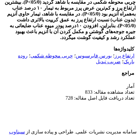
چربی محوطه شکمی در مقایسه با شاهد گردید (05/0>P). بیشترین
ارتفاع پرز و کم‌ترین عرض پرز مربوط به تیمار ۱۰ درصد عناب
به‌همراه آنزیم بود (05/0>P). در مقایسه با شاهد، تیمار حاوی آنزیم
(بدون عناب) نسبت ارتفاع پرز به عمق کریپت بالاتری داشت
(05/0>P). بنابراین، افزودن ۱۰درصد پودر میوه عناب ضایعاتی به
جیره جوجه‌های گوشتی و مکمل کردن آن با آنزیم باعث بهبود
عملکرد رشد و کیفیت گوشت می­گردد.
کلیدواژه‌ها
ارتفاع پرز
؛
بورس فابرسیوس
؛
چربی محوطه شکمی
؛
روده
باریک
؛
ضریب تبدیل
مراجع
آمار
تعداد مشاهده مقاله: 833
تعداد دریافت فایل اصل مقاله: 728
سامانه مدیریت نشریات علمی.
طراحی و پیاده سازی از
سیناوب