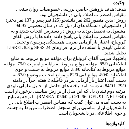
چکیده
هدف: هدف پژوهش حاضر، بررسی خصوصیات روان سنجی
مقیاس اضطراب اطلاع یابی در دانشجویان بود.
روش: بدین منظور 262 نفر دانشجو (125 نفر پسر و 137 نفر دختر)
از دانشجویان دانشگاه های اردبیل که در سال تحصیلی 95-94
مشغول به تحصیل بودند به روش در دسترس انتخاب شدند و به
مقیاس اضطراب اطلاع یابی پاسخ دادند. داده ها با روش آلفای
کرونباخ، اعتبار باز آزمایی ضریب همبستگی پیرسون و تحلیل
عاملی تاییدی با استفاده از نرم افزارهای SPSS 24 و LISREL 8.8
تحلیل شدند.
یافته‏ها: ضریب آلفای کرونباخ برای مؤلفه موانع مربوط به منابع
اطلاعاتی 85/0، مؤلفه موانع مربوط به رایانه و اینترنت 79/0، مؤلفه
موانع مربوط به کتابخانه 83/0، موانع مربوط به جست و جوی
اطلاعات 80/0، موانع فنی 82/0 و موانع انتخاب موضوع 87/0 به
دست آمد. اعتبار باز آزمایی نیز در فاصله 2 هفته اجرا در دامنه
79/0 تا 84/0 به دست آمد. یافته های حاصل از تحلیل عاملی تاییدی
مرتبه دوم نشان داد که این مدل از برازش مناسبی برخوردار است
(93/0=CFI، 96=GFI، 91=NFI و 056/0=RMSEA). با توجه به نتایج
به دست آمده می توان گفت که مقیاس اضطراب اطلاع یابی در
دانشجویان ابزار مناسبی برای سنجش اضطراب مربوط به جست
و جوی اطلاعاتی در دانشجویان است
کلیدواژه‌ها