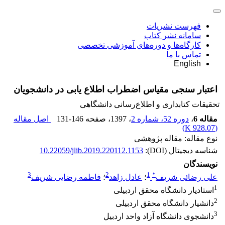
فهرست نشریات
سامانه نشر کتاب
کارگاه‌ها و دوره‌های آموزشی تخصصی
تماس با ما
English
اعتبار سنجی مقیاس اضطراب اطلاع یابی در دانشجویان
تحقیقات کتابداری و اطلاع‌رسانی دانشگاهی
مقاله 6
،
دوره 52، شماره 2
، 1397
، صفحه
131-146
اصل مقاله
)
928.07 K
(
نوع مقاله: مقاله پژوهشی
شناسه دیجیتال (DOI):
10.22059/jlib.2019.220112.1153
نویسندگان
3
2
1
*
علی رضائی شریف
؛
عادل زاهد
؛
فاطمه رضایی شریف
1
استادیار دانشگاه محقق اردبیلی
2
دانشیار دانشگاه محقق اردبیلی
3
دانشجوی دانشگاه آزاد واحد اردبیل