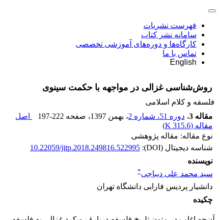
فهرست نشریات
سامانه نشر کتاب
کارگاه‌ها و دوره‌های آموزشی تخصصی
تماس با ما
English
روش‌شناسی غزالی در مواجهه با حکمت سینوی
فلسفه و کلام اسلامی
مقاله 3
،
دوره 51، شماره 2
، بهمن 1397
، صفحه
197-222
اصل
مقاله (
315.6 K
)
نوع مقاله: مقاله پژوهشی
شناسه دیجیتال (DOI):
10.22059/jitp.2018.249816.522995
نویسنده
*
سید محمد علی دیباجی
دانشیار پردیس فارابی دانشگاه تهران
چکیده
آن‌چه اغلب در متون تاریخ فلسفه دربارۀ رویکرد غزالی به فلسفه