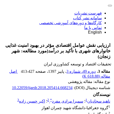
فهرست نشریات
سامانه نشر کتاب
کارگاه‌ها و دوره‌های آموزشی تخصصی
تماس با ما
English
ارزیابی نقش عوامل اقتصادی مؤثر در بهبود امنیت غذایی
خانوارهای شهری با تأکید بر درآمد(مورد مطالعه: شهر
زنجان)
تحقیقات اقتصاد و توسعه کشاورزی ایران
مقاله 3
،
دوره 49، شماره 3
، پاییز 1397
، صفحه
413-427
اصل
مقاله (
618.88 K
)
نوع مقاله: مقاله پژوهشی
شناسه دیجیتال (DOI):
10.22059/ijaedr.2018.205414.668234
نویسندگان
3
2
*
1
ناهید سجادیان
؛
سمیرا مرادی مفرد
؛
اکبر حسین زاده
1
گروه جغرافیا-دانشگاه شهید چمران اهواز
2