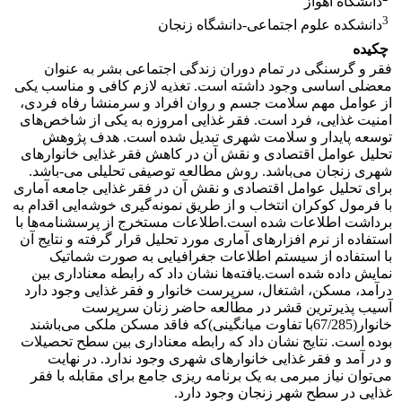
دانشگاه اهواز
3
دانشکده علوم اجتماعی-دانشگاه زنجان
چکیده
فقر و گرسنگی در تمام دوران زندگی اجتماعی بشر به عنوان
معضلی اساسی وجود داشته است. تغذیه لازم کافی و مناسب یکی
از عوامل مهم سلامت جسم و روان افراد و سرمنشا رفاه فردی،
امنیت غذایی، فرد است. فقر غذایی امروزه به یکی از شاخص‌های
توسعه پایدار و سلامت شهری تبدیل شده است. هدف پژوهش
تحلیل عوامل اقتصادی و نقش آن در کاهش فقر غذایی خانوارهای
شهری زنجان می‌باشد. روش مطالعه توصیفی تحلیلی می-باشد.
برای تحلیل عوامل اقتصادی و نقش آن در فقر غذایی جامعه آماری
با فرمول کوکران انتخاب و از طریق نمونه‌گیری خوشه‌ایی اقدام به
برداشت اطلاعات شده است.اطلاعات مستخرج از پرسشنامه‌ها با
استفاده از نرم افزارهای آماری مورد تحلیل قرار گرفته و نتایج آن
با استفاده از سیستم اطلاعات جغرافیایی به صورت شماتیک
نمایش داده شده است.یافته‌ها نشان داد که رابطه معناداری بین
درآمد، مسکن، اشتغال، سرپرست خانوار و فقر غذایی وجود دارد
آسیب پذیرترین قشر در مطالعه حاضر زنان سرپرست‌
خانوار(67/285با تفاوت میانگینی)که فاقد مسکن ملکی می‌باشند
بوده است. نتایج نشان داد که رابطه معناداری بین سطح تحصیلات
و در آمد و فقر غذایی خانوارهای شهری وجود ندارد. در نهایت
می‌توان نیاز مبرمی به یک برنامه ریزی جامع برای مقابله با فقر
غذایی در سطح شهر زنجان وجود دارد.