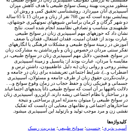
منظور مدیریت بهینة ریسک سوانح طبیعی با هدف کاهش میزان
آسیب‏پذیری آنان می‏پردازد. روش‏شناسی تحقیق کمی و روش آن
پیمایشی بوده است که بین 768 نفر از زنان و مردان 15 تا 65 سالة
دو شهر گرگان و کرمان براساس شیوه‏های نمونه‏گیری خوشه‏ای،
طبقه‏بندی متناسب و تصادفی نظام‏مند انجام شده است. نتایج
نشان داد که حوزه‏های مهم آسیب‏پذیری زنان در سوانح طبیعی
عبارت بودند از: فقدان امنیت، فقدان اشتغال، فقدان یا ضعف
آموزش در زمینة سوانح طبیعی و مشکلات فرهنگی یا انگاره‏های
تفکر سنتی مردان درخصوص زنان و باورنداشتن به مشارکت زنان
در سوانح. همچنین، دلایل مهم آسیب‏پذیری زنان در سوانح طبیعی، در
مقایسه با مردان، عبارت بودند از: پتانسیل و زمینة آسیب‏پذیری
بیشتر روحی و روانی زنان (به دلیل عاطفی‏بودن، داشتن ترس و
اضطراب و...)، شرایط اجتماعی تعریف‏شده برای زنان در جامعه و
رعایت‌نکردن حقوق زنان از طرف جامعه و مسئولان، آسیب‏پذیری
جسمانی و فیزیکی زنان و حفظ حجاب در زمان وقوع سوانح و... .
دلالت یافته‏ها بر آن است که سوانح طبیعی ذاتاً پدیده‏های اجتماعی‏اند
و در ساختار یا نظام اجتماعی ریشه دارند. از‌این‌رو، آسیب‏پذیری زنان
در سوانح طبیعی را می‏توان به‌منزلة امری برساختی و نتیجة
ساختارهای اجتماعی و نظام‏های معنایی آن دانست که تفکیک
نقشی زن و مرد موجب تولید و بازتولید این آسیب‏پذیری می‏شود.
کلیدواژه‌ها
آسیب‏ پذیری
؛
جنسیت
؛
سوانح طبیعی
؛
مدیریت ریسک