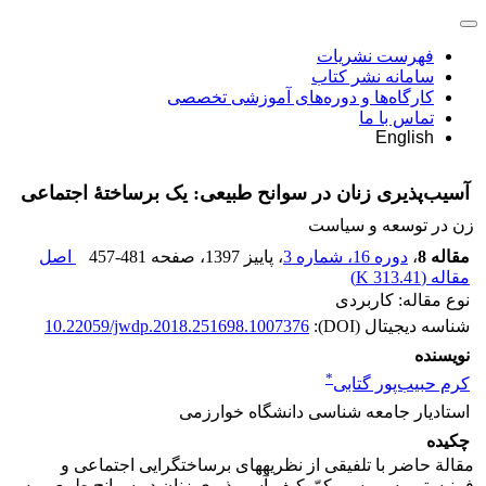
فهرست نشریات
سامانه نشر کتاب
کارگاه‌ها و دوره‌های آموزشی تخصصی
تماس با ما
English
آسیب‌پذیری زنان در سوانح طبیعی: یک برساختۀ اجتماعی
زن در توسعه و سیاست
مقاله 8
،
دوره 16، شماره 3
، پاییز 1397
، صفحه
457-481
اصل
مقاله (
313.41 K
)
نوع مقاله: کاربردی
شناسه دیجیتال (DOI):
10.22059/jwdp.2018.251698.1007376
نویسنده
*
کرم حبیب‌پور گتابی
استادیار جامعه‏ شناسی دانشگاه خوارزمی
چکیده
مقالة حاضر با تلفیقی از نظریه‏های برساخت‏گرایی اجتماعی و
فمنیستی به بررسی کمّ‏وکیف آسیب‏پذیری زنان در سوانح طبیعی به