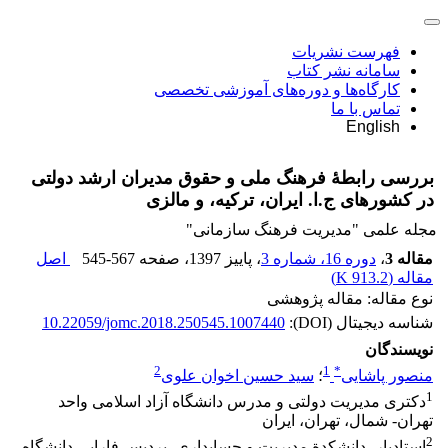
فهرست نشریات
سامانه نشر کتاب
کارگاه‌ها و دوره‌های آموزشی تخصصی
تماس با ما
English
بررسی رابطۀ فرهنگ ملی و حقوق مدیران ارشد دولتی
در کشورهای ج.ا. ایران، ترکیه، و مالزی
مجله علمی "مدیریت فرهنگ سازمانی"
مقاله 3
،
دوره 16، شماره 3
، پاییز 1397
، صفحه
545-567
اصل
مقاله (
913.2 K
)
نوع مقاله: مقاله پژوهشی
شناسه دیجیتال (DOI):
10.22059/jomc.2018.250545.1007440
نویسندگان
2
1
*
منصور پاشایی
؛
سید حسین اخوان علوی
1
دکتری مدیریت دولتی و مدرس دانشگاه آزاد اسلامی واحد
تهران‏- شمال، تهران، ایران
2
استادیار، دانشکدة مدیریت و حسابداری، پردیس فارابی دانشگاه