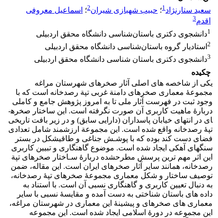
2
1
سعید ستارنژاد
؛
حبیب شهبازی شیران
؛
اسماعیل معروفی
3
اقدم
1
دانشجوی دکتری باستان‌شناسی دانشگاه محقق اردبیلی
2
استادیار گروه باستان‌شناسی دانشگاه محقق اردبیلی
3
دانشجوی دکتری باستان شناسی دانشگاه محقق اردبیلی
چکیده
یکی از شاخصه­ های اصلی آثار صخره­ای شهرستان مراغه
مجموعۀ معماری صخره­­ای دامنة­ غربی تپة رصدخانه است که با
وجود ثبت در فهرست آثار ملی تا به امروز پژوهش جامع و کاملی
دربارۀ ماهیت کاربری آن صورت نگرفته است. این ساختار صخره­
ای در انتهای خیابان پاسداران (دارایی سابق) و در زیر بافت تاریخی
تپۀ رصدخانه واقع شده است. این مجموعة ارزشمند شامل تعدادی
فضای دست کند بوده که با پوشـش­ جناغی و طاقی­شکل در بستر
سنگ­های آهکی ایجاد شده است. موضوع گاهنگاری و تبیین کاربری
این اثر مهم ­ترین پرسش مطرح­شده دربارۀ سـاختار صخره­ای تپة
رصدخانه، همانند سایر آثار صخره­ای ایران است. این مقاله، ضمن
توصیف ساختار و شکل معماری مجموعۀ صخره­ای تپۀ رصدخانه،
به دنبال تعیین کاربری و گاهنگاری نسبی آن است. با استناد به
داده­ های باستان­ شناختی به ­­دست­ آمده و مقایسۀ نسبی با سایر
معماری­­ های صخره­ای و پیشینۀ­ این معماری در شهرستان مراغه،
این مجموعه در دورۀ اسلامی ایجاد شده است. این مجموعه