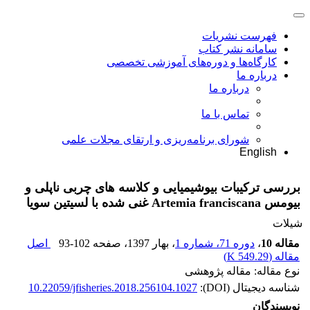
فهرست نشریات
سامانه نشر کتاب
کارگاه‌ها و دوره‌های آموزشی تخصصی
درباره ما
درباره ما
تماس با ما
شورای برنامه‌ریزی و ارتقای مجلات علمی
English
بررسی ترکیبات بیوشیمیایی و کلاسه های چربی ناپلی و
بیومس Artemia franciscana غنی شده با لسیتین سویا
شیلات
مقاله 10
،
دوره 71، شماره 1
، بهار 1397
، صفحه
93-102
اصل
مقاله (
549.29 K
)
نوع مقاله: مقاله پژوهشی
شناسه دیجیتال (DOI):
10.22059/jfisheries.2018.256104.1027
نویسندگان