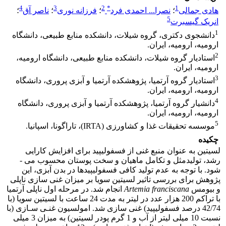
4
3
2
*
1
هادی جمالی
؛
نصرا... احمدی فرد
؛
فرزانه نوری
؛
ناصر آق
؛
5
انریک گیسبرت
1
دانشجوی دکتری، گروه شیلات، دانشکده منابع طبیعی، دانشگاه
ارومیه، ارومیه، ایران.
2
استادیار گروه شیلات، دانشکده منابع طبیعی، دانشگاه ارومیه،
ارومیه، ایران.
3
استادیار گروه آرتمیا، پژوهشکده آرتمیا و آبزی پروری، دانشگاه
ارومیه، ارومیه، ایران.
4
دانشیار گروه آرتمیا، پژوهشکده آرتمیا و آبزی پروری، دانشگاه
ارومیه، ارومیه، ایران.
5
موسسه تحقیقات غذا و کشاورزی (IRTA)، تاراگونا، اسپانیا.
چکیده
لسیتین به ­عنوان منبع غنی از فسفولیپید برای افزایش کارایی
رشد، تولیدمثل و تکامل ماهیان و سخت پوستان محسوب می ­
شود. با توجه به عدم تولید کافی فسفولیپیدها در بدن آبزی، این
پژوهش برای بررسی تاثیر لسیتین سویا بر میزان غنی ­سازی ناپلی
و بیومس
Artemia franciscana
انجام شد. در مرحله اول ناپلی آرتمیا
با تراکم 200 هزار عدد در لیتر به مدت 24 ساعت با لسیتین سویا (با
42/74 درصد فسفولیپید) غنی ­سازی شد. امولسیون‌ غنـی ­سـازی (با
نسبت 10 میلی لیتر از آب و 1 گرم پودر لسیتین) به میزان 3 میلی