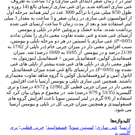
لیتر در 2 زمان صفر (ابتدای غنی ­سازی) و 12 ساعت به ظروف
غنی­ سازی اضـافه شـد. برای غنی سازی آرتمیای بالغ (14 روزه و
طول 8/50 میلی ­متر) با تراکم 3000 عدد در لیتر همانند مرحله اول
از امولسیون­ غنی ­سازی در زمان صفر و 3 ساعت به مقدار 3 میلی
لیتر استفاده شد و بعد از مدت زمان 6 ساعت آرتمیای غنی شده
برداشت شدند. ماده خشک و پروتئین خام در ناپلی و بیومس
آرتمیای غنی شده و غنی نشده تفاوت معنی داری را نشان ندادند
(0/05<
P
). غنی­ سازی با لسیتین در هر دو مرحله ناپلی و بیومس،
سبب افزایش معنی ­دار در میزان چربی خام (در ناپلی از 17/62 به
21/39 درصد و در بیومس از 16/05 به 19/69 درصد) شد. میزان
فسفاتیدیل کولین، فسفاتیدیل سرین + فسفاتیدیل اینوزیتول به­
طور معنی ­داری در ناپلی ­های غنی شده بیشتر از ناپلی ­های غنی
نشده بود (0/05>
P
). در آرتمیای بالغ غنی­ شده میزان فسفاتیدیل
اتانول آمین و لیزوفسفاتیدیل کولین با گروه شاهد تفاوت معنی­داری
داشتند. همچنین غنی ­سازی ناپلی و بیومس آرتمیا باعث افزایش
معنی دار در میزان چربی قطبی کل (12/96 و 43/72 درصد) و تری
گلیسرید (53/35 و 9/79 درصد) شد. در مجموع م ی­توان بیان کرد که
استفاده از 0/6 گرم در لیتر لسیتین سویا باعث افزایش گروه­ های
فسفولیپیدی و همچنین میزان چربی کل در ناپلی و بیومس آرتمیا
می ­شود.
کلیدواژه‌ها
آرتمیا
؛
غنی سازی
؛
لسیتین سویا
؛
فسفولیپید
؛
چربی قطبی
؛
تری
گلیسرید