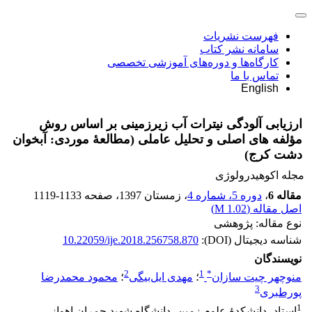
فهرست نشریات
سامانه نشر کتاب
کارگاه‌ها و دوره‌های آموزشی تخصصی
تماس با ما
English
ارزیابی آلودگی نیترات آب زیرزمینی بر اساس روش
مؤلفه ‏های اصلی و تحلیل عاملی (مطالعۀ موردی: آبخوان
دشت کرج)
مجله اکوهیدرولوژی
مقاله 6
،
دوره 5، شماره 4
، زمستان 1397
، صفحه
1119-1133
اصل مقاله (
1.02 M
)
نوع مقاله: پژوهشی
شناسه دیجیتال (DOI):
10.22059/ije.2018.256758.870
نویسندگان
2
1
*
منوچهر چیت سازان
؛
مهدی ایل‌بیگی
؛
محمود محمدرضا
3
پورطبری
1
استاد، دانشکدۀ علوم زمین، دانشگاه شهید چمران اهواز