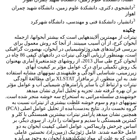
2
دانشجوی دکتری، دانشکدۀ علوم زمین، دانشگاه شهید چمران
اهواز
3
دانشیار، دانشکدۀ فنی و مهندسی، دانشگاه شهرکرد
چکیده
نیترات از مهم‏ترین آلاینده‏هایی است که بیشتر آبخوان‏ها، ازجمله
آبخوان کرج، از آن آسیب می‏بینند. از آنجا ‏که روش معمول برای
بررسی فرایندهای هیدروژئوشیمیایی در آبخوان، به‏صورت گرافیکی
است، به‏منظور ارزیابی آلودگی نیترات در داده‏های کیفی 86 چاه در
آبخوان کرج طی سال 2013، از روش‏های چندمتغیرۀ آماری به‏عنوان
یک روش تکمیلی برای درک عوامل مؤثر بر کیفیت آب‏های
زیرزمینی، شناسایی آلودگی و طبقه‏بندی نمونه‏های مشابه استفاده
شد. به این منظور، از نرم‏افزار XLSTAT برای مطالعۀ آلودگی
نیترات و ارتباط آن با سایر پارامترهای شیمیایی آب و عوامل مؤثر
بر آن بهره گرفته شد. تجزیه و تحلیل آماری نشان می‏دهد
خوشه‏بندی سلسله‌مراتبی به استخراج سه خوشه منجر شده است.
نمونه‏های دوم و سوم خوشه غلظت بیشتری از نیترات نسبت به
گروه نخست دارد. نتایج به‌دست‌آمده از تحلیل عوامل اصلی (PCA)
همچنین نشان می‏دهد پارامتر نیترات بیشترین همبستگی با کلر و
کمترین همبستگی با سدیم و سولفات را دارد. از سوی دیگر، بر
اساس چرخش واریماکس، عوامل اصلی کیفیت آبخوان به دو
عامل خلاصه شدند. عامل ژئوژنیک (زمین‌زاد)، نخستین عاملی
است که به علت اثر مواد تشکیل‏دهندۀ آبخوان به وجود می‌آید و