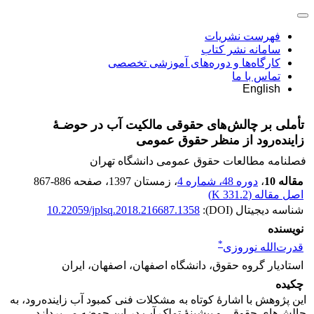
فهرست نشریات
سامانه نشر کتاب
کارگاه‌ها و دوره‌های آموزشی تخصصی
تماس با ما
English
تأملی بر چالش‌های حقوقی مالکیت آب در حوضـۀ
زاینده‌رود از منظر حقوق عمومی
فصلنامه مطالعات حقوق عمومی دانشگاه تهران
مقاله 10
،
دوره 48، شماره 4
، زمستان 1397
، صفحه
867-886
اصل مقاله (
331.2 K
)
شناسه دیجیتال (DOI):
10.22059/jplsq.2018.216687.1358
نویسنده
*
قدرت‌الله نوروزی
استادیار گروه حقوق، دانشگاه اصفهان، اصفهان، ایران
چکیده
این پژوهش با اشارۀ کوتاه به مشکلات فنی کمبود آب زاینده‌رود، به
چالش‌های حقوقی و پیشینۀ تملک آب در این حوضه می‌پردازد.