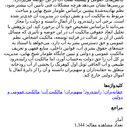
بررسی‌ها نشان می‌دهد هرچه مشکلات فنی تأمین آب بیشتر شود،
نظم نهادینه‌شدۀ پیشین براساس طومار شیخ بهایی و مباحث
مربوط به مالکیت آب و نقش دولت در مدیریت آن جدی‌تر شده
است. برخی آب زاینده‌رود را از انفال دانسته و دولت را مجاز
می‌دانند تا براساس تشخیص خود با آن برخورد کند. این پژوهش با
تحلیل ابعاد حقوقی مالکیت آب در این حوضه و تأثیری که مسائل
ناشی از آن بر عدالت در فرایند توسعه، مالکیت اشخاص، نظم
عمومی و حق دسترسی بشر به آب دارد، می‌خواهد با استناد به
جنبه‌های حقوق بشری آب، قوانین داخلی، منابع فقهی و تعریف
مالکیت عمومی و دولتی و تبیین جایگاه طومار شیخ بهایی، مدیریت
بر کل آب را حق دولت به‌حساب آورد، اما مالکیت آب زاینده‌رود
طبیعی و آب الحاقی تونل اول کوهرنگ را بخشی از آب رودخانه
متعلق به حقابه‌داران و سهم‌بران دانسته و آن را از دایرۀ انفال یا
اموال دولتی خارج کند.
کلیدواژه‌ها
حقابه‌بران
؛
زاینده‌رود
؛
سهم‌بران
؛
مالکیت آب
؛
مالکیت عمومی و
دولتی
مراجع
آمار
تعداد مشاهده مقاله: 1,344