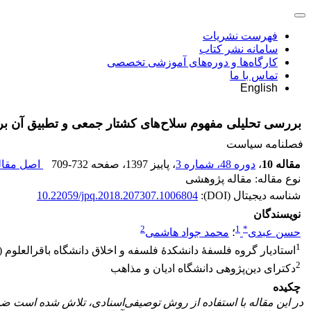
فهرست نشریات
سامانه نشر کتاب
کارگاه‌ها و دوره‌های آموزشی تخصصی
تماس با ما
English
بررسی تحلیلی مفهوم سلاح‌های کشتار جمعی و تطبیق آن بر دی
فصلنامه سیاست
مقاله 10
،
دوره 48، شماره 3
، پاییز 1397
، صفحه
709-732
اصل مقاله
نوع مقاله: مقاله پژوهشی
شناسه دیجیتال (DOI):
10.22059/jpq.2018.207307.1006804
نویسندگان
2
1
*
حسن عبدی
؛
محمد جواد هاشمی
1
استادیار گروه فلسفۀ دانشکدۀ فلسفه و اخلاق دانشگاه باقرالعلوم (
2
دکترای دین‌پژوهی دانشگاه ادیان و مذاهب
چکیده
در این مقاله با استفاده از روش توصیفی
اسنادی، تلاش شده است ضمن 