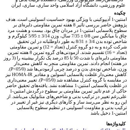
علوم ورزشی، دانشگاه آزاد اسلامی واحد ساری، ساری، ایران
چکیده
امنتین-1 آدیپوکینی با ویژگی بهبود حساسیت انسولینی است. هدف
پژوهش حاضر بررسی تاثیر 8 هفته تمرین مقاومتی دایره‌ای بر
سطوح پلاسمایی امنتین-1 در مردان چاق بود. بیست و هشت مرد
چاق با میانگین سن 0/8 ± 7/35 سال، وزن 3/14 ± 5/95 کیلوگرم و
شاخص توده بدن 3/4 ± 8/31 به طور داوطلبانه در این تحقیق
شرکت کرده و به دو گروه کنترل (تعداد = 12) و تمرین مقاومتی
(تعداد = 16) تقسیم شدند. آزمودنی‌های گروه تمرین 8 هفته تمرین
مقاومتی دایره‌ای با شدت 50 تا 85 درصد یک تکرار بیشینه را (3 روز
در هفته) انجام دادند. تمرین مقاومتی منجر به کاهش معنی‌دار
وزن، شاخص توده‌ی بدن و درصد چربی آزمودنی‌ها شد (05/0>P).
کاهش معنی‌دار غلظت پلاسمایی انسولین و مقادیر HOMA-IR نیز
در مقایسه با گروه کنترل مشاهده شد (05/0>P). تغییر معنی‌داری
در غلظت پلاسمایی امنتین-1 مشاهده نشد. یافته‌های تحقیق حاضر
حاکی از عدم تاثیر تمرین مقاومتی بر سطوح درگردش امنتین-1
علی‌رغم تغییر در ترکیب بدنی و شاخص‌های متابولیک می‌باشد. از
این رو به نظر می‌رسد ساز و کارهای دیگری نیز غیر از تغییر در
ترکیب بدنی و مقاومت انسولینی در تنظیم سطوح پلاسمایی
امنتین-1 دخیل باشد
کلیدواژه‌ها