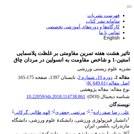
فهرست نشریات
سامانه نشر کتاب
کارگاه‌ها و دوره‌های آموزشی تخصصی
تماس با ما
English
تاثیر هشت هفته تمرین مقاومتی بر غلظت پلاسمایی
امنتین-1 و شاخص مقاومت به انسولین در مردان چاق
نشریه علوم زیستی ورزشی
مقاله 2
،
دوره 10، شماره 2
، تابستان 1397
، صفحه
165-175
اصل مقاله (
649.61 K
)
نوع مقاله: مقاله پژوهشی
شناسه دیجیتال (DOI):
10.22059/jsb.2018.114738.861
نویسندگان
1
2
1
*
علی رضا صفرزاده
؛
مرتضی جعفری
؛
الهه طالبی گرکانی
1
دانشیار فیزیولوژی ورزشی، دانشکدۀ علوم ورزشی، دانشگاه
مازندران، بابلسر، ایران
2
کارشناس‌ارشد فیزیولوژی ورزشی، دانشکدۀ تربیت بدنی و