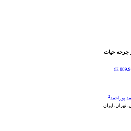
 چرخه حیات
)
889.94
2
د پوراحمد
 تهران، ایران