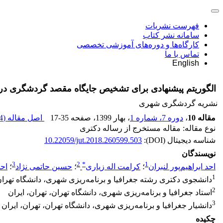
فهرست نشریات
سامانه نشر کتاب
کارگاه‌ها و دوره‌های آموزشی تخصصی
تماس با ما
English
الگوریتم پیشنهادی برای تشخیص جایگاه مقصد گردشگری در
نشریه گردشگری شهری
مقاله 10
،
دوره 7، شماره 1
، بهار 1399
، صفحه
17-35
اصل مقاله (
 K
نوع مقاله: مقاله مستخرج از رساله دکتری
شناسه دیجیتال (DOI):
10.22059/jut.2018.260599.503
نویسندگان
3
2
*
1
احد ابراهیم‌پور لنبران
؛
کرامت اله زیاری
؛
حسین حاتمی نژاد
؛
احم
1
دانشجوی دکتری رشته جغرافیا و برنامه‌ریزی شهری، دانشگاه تهران،
2
استاد جغرافیا و برنامه‌ریزی شهری، دانشگاه تهران، تهران، ایران
3
دانشیار جغرافیا و برنامه‌ریزی شهری، دانشگاه تهران، تهران، ایران
چکیده