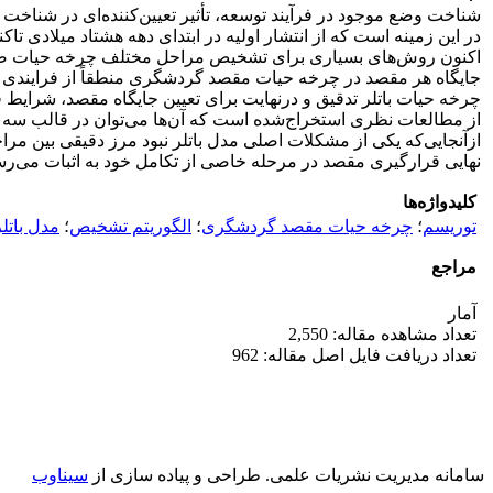
شناخت وضع موجود در فرآیند توسعه، تأثیر تعیین‌کننده‌ای در شناخ
در این زمینه است که از انتشار اولیه در ابتدای دهه هشتاد میلادی
اکنون روش‌های بسیاری برای تشخیص مراحل مختلف چرخه حیات صورت گ
جایگاه هر مقصد در چرخه حیات مقصد گردشگری منطقاً از فرایندی س
چرخه حیات باتلر تدقیق و درنهایت برای تعیین جایگاه مقصد، شرای
از مطالعات نظری استخراج‌شده است که آن‌ها می‌توان در قالب سه
ازآنجایی‌که یکی از مشکلات اصلی مدل باتلر نبود مرز دقیقی بین مراح
نهایی قرارگیری مقصد در مرحله خاصی از تکامل خود به اثبات می‌ر
کلیدواژه‌ها
توریسم
؛
چرخه حیات مقصد گردشگری
؛
الگوریتم تشخیص
؛
مدل باتلر
مراجع
آمار
تعداد مشاهده مقاله: 2,550
تعداد دریافت فایل اصل مقاله: 962
سامانه مدیریت نشریات علمی.
طراحی و پیاده سازی از
سیناوب