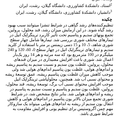
2
استاد، دانشکدۀ کشاورزی، دانشگاه گیلان، رشت، ایران
3
دانشیار، دانشکدۀ کشاورزی، دانشگاه گیلان، رشت، ایران
چکیده
تنظیم‌کننده‌های رشد گیاهی در شرایط تنش­زا می­توانند سبب بهبود
رشد گیاه شوند. در این آزمایش میزان رشد، قند محلول، پرولین،
تجمع یون­های سدیم و پتاسیم تحت تأثیر کاربرد ترینگزاپک اتیل در
تیمارهای مختلف شوری بررسی شد. تیمارها شامل چهار سطح
شوری شاهد، 5، 10 و 15 دسی زیمنس بر متر با استفاده از کلرید
سدیم و تیمارهای ترینگزاپک اتیل در چهار سطح 0، 60، 120 و 240
میلی­گرم در 100 مترمربع بود که سه مرتبه و هر 14 روز یک‌بار
اعمال شد. شوری باعث افزایش معنی­داری در میزان قندهای
محلول، پرولین، غلظت یون سدیم و نسبت سدیم به پتاسیم ریشه
و اندام‌های هوایی، غلظت یون پتاسیم اندام‌های هوایی شد ولی
موجب کاهش میزان غلظت یون پتاسیم ریشه، عمق توسعۀ ریشه
و محتوای نسبی آب شد. همچنین، محلول­پاشی ترینگزاپک اتیل
موجب افزایش محتوای نسبی آب برگ، توسعۀ ریشه، قند محلول،
پرولین، غلظت یون سدیم و پتاسیم و نسبت سدیم به پتاسیم در
ریشه و اندام‌های هوایی شد. بنابر نتایج مشخص شد، در شرایط
شوری تجمع میزان بالاتر یون پتاسیم در اندام‌های هوایی و کاهش
انتقال یون سدیم از ریشه به اندام‌های هوایی می­تواند یک سازوکار
مهم چمن آگروستیس برای تنظیم یونی و افزایش مقاومت به
شرایط شوری باشد.