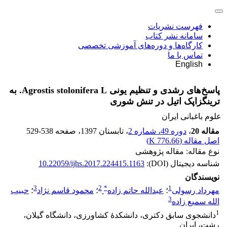
فهرست نشریات
سامانه نشر کتاب
کارگاه‌ها و دوره‌های آموزشی تخصصی
تماس با ما
English
پاسخ‌های رشدی و تنظیم یونی Agrostis stolonifera L. به
ترینگزاپک اتیل در تنش شوری
علوم باغبانی ایران
مقاله 20
،
دوره 49، شماره 2
، تابستان 1397
، صفحه
529-538
اصل مقاله (
776.66 K
)
نوع مقاله: مقاله پژوهشی
شناسه دیجیتال (DOI):
10.22059/ijhs.2017.224415.1163
نویسندگان
3
2
*
1
مهرداد رسولی
؛
عبدالله حاتم زاده
؛
محمود قاسم نژاد
؛
حبیب
3
الله سمیع زاده
1
دانشجوی سابق دکتری، دانشکدۀ کشاورزی، دانشگاه گیلان،
رشت، ایران