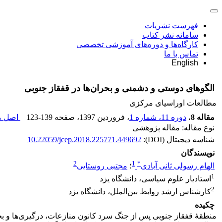
فهرست نشریات
سامانه نشر کتاب
کارگاه‌ها و دوره‌های آموزشی تخصصی
تماس با ما
English
الگوهای دوستی و دشمنی و بحران‌ها در قفقاز جنوبی
مطالعات اوراسیای مرکزی
مقاله 8
،
دوره 11، شماره 1
، فروردین 1397
، صفحه
123-139
اصل مق
نوع مقاله: مقاله پژوهشی
شناسه دیجیتال (DOI):
10.22059/jcep.2018.225771.449692
نویسندگان
2
1
*
الهام رسولی ثانی آبادی
؛
مجتبی روستایی
1
استادیار علوم سیاسی، دانشگاه یزد
2
کارشناس ارشد روابط بین‌الملل، دانشگاه یزد
چکیده
منطقۀ قفقاز جنوبی پس از جنگ سرد کانون منازعات، درگیری‌ها‌ و بحران