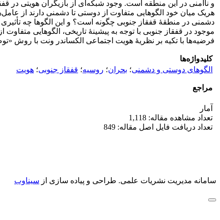
و ناامنی در این منطقه است. وجود شبکه‌ای از بازیگران هویتی در قف
هریک میان خود الگوهایی متفاوت از دوستی تا دشمنی دارند از عامل‌
دشمنی در منطقۀ قفقاز جنوبی چگونه است؟ و این الگوها چه تأثیری در
موجود در قفقاز جنوبی با توجه به پیشینۀ تاریخی، الگوهایی متفاوت 
فرضیه‌ها با تکیه بر نظریۀ هویت اجتماعی الکساندر ونت با روش «توصیفی-
کلیدواژه‌ها
الگوهای دوستی و دشمنی
؛
بحران
؛
روسیه
؛
قفقاز جنوبی
؛
هویت
مراجع
آمار
تعداد مشاهده مقاله: 1,118
تعداد دریافت فایل اصل مقاله: 849
سامانه مدیریت نشریات علمی.
طراحی و پیاده سازی از
سیناوب