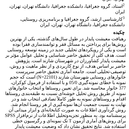
2
استاد، گروه جغرافیا، دانشکده جغرافیا، دانشگاه تهران، تهران،
ایران
3
کارشناسی ارشد، گروه جغرافیا و برنامه‌ریزی روستایی،
دانشکده جغرافیا، دانشگاه تهران، تهران، ایران
چکیده
رهیافت معیشت پایدار در طول سال‌های گذشته، یکی از بهترین
روش‌ها برای پرداختن به مسائل فقر و توانمندسازی فقرا بوده
است و یکی از رویکردهای تحلیلی جدید در زمینه توسعه روستایی
است. هدف کلی از تحقیق حاضر شناسایی و تحلیل عوامل مؤثر بر
معیشت پایدار کشاورزان در شهرستان شازند است. پژوهش
حاضر بر اساس هدف، از نوع کاربردی و از نظر ماهیت و روش،
توصیفی-تحلیلی است. جامعه آماری تحقیق حاضر سرپرست
خانوارهای روستایی شهرستان شازند (22101=N) است که حجم
نمونه با خطای نمونه‌گیری 05/0 و با استفاده از فرمول کوکران،
377 خانوار محاسبه شد. برای تعیین روستاها و انتخاب خانوارهای
نمونه از طریق روش تحلیل خوشه‌ای نسبت به طبقه‌بندی روستاها
اقدام و روستاهای نمونه به طور کاملاً تصادفی انتخاب شد و در
نهایت به نسبت جمعیت آن‌ها نمونه‌گیری از هر روستا انجام شد.
روش گردآوری اطلاعات به صورت کتابخانه‌ای و ابزار میدانی آن
پرسشنامه بود. به منظور تجزیه‌وتحلیل اطلاعات از نرم‌افزار SPSS
برای روش‌های آماری آزمون T تک نمونه‌ای و رگرسیون خطی
استفاده شد. نتایج تحقیق نشان داد که وضعیت معیشت پایدار