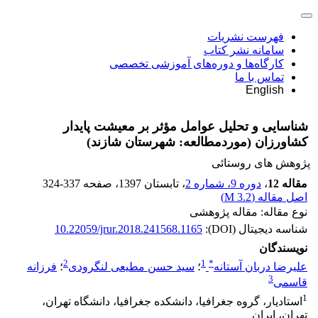
فهرست نشریات
سامانه نشر کتاب
کارگاه‌ها و دوره‌های آموزشی تخصصی
تماس با ما
English
شناسایی و تحلیل عوامل مؤثر بر معیشت پایدار
کشاورزان (موردمطالعه: شهرستان شازند)
پژوهش های روستائی
مقاله 12
،
دوره 9، شماره 2
، تابستان 1397
، صفحه
324-337
اصل مقاله (
3.2 M
)
نوع مقاله: مقاله پژوهشی
شناسه دیجیتال (DOI):
10.22059/jrur.2018.241568.1165
نویسندگان
2
1
*
علیرضا دربان آستانه
؛
سید حسن مطیعی لنگرودی
؛
فرزانه
3
قاسمی
1
استادیار، گروه جغرافیا، دانشکده جغرافیا، دانشگاه تهران،
تهران، ایران