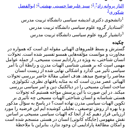
2
1
*
الناز پروانه زاد
؛
سید علیرضا حسینی بهشتی
؛
ابوالفضل
3
شکوری
1
دانشجوی دکتری اندیشه سیاسی دانشگاه تربیت مدرس
2
استادیار گروه علوم سیاسی دانشگاه تربیت مدرس
3
دانشیار گروه علوم سیاسی دانشگاه تربیت مدرس
چکیده
گسترش و بسط قلمروهای الهیاتی مقوله­ ای است که همواره در
مجاورت و موانست مؤلفه‌هایی همسو تفسیر شده است. تحولات
انسان­ شناختی، به ویژه در پارادایم سنت مسیحی، از جمله عوامل
مهمی است که بر هستی­ شناسی الهیات مدرن و رابطۀ آن با امر
سیاسی تأثیر می­ گذارد و اشکالی نهایی شده از زیست انسان
معاصر را توضیح می­دهد. هدف اصلی مقالۀ حاضر بررسی تحولات
الهیاتی عصر مدرن است که به مثابه یافته­ای نظری، تکنولوژی
ساخت انسان مسیحی را در دیالکتیک دین و امر سیاسی بررسی
می­کند. در این صورت با این پرسش مواجه هستیم که تحولات
هستی­ شناسانه و انسان­ شناختی الهیات مسیحی چه تأثیری بر
تکوین الهیات سیاسی مدرن نهاده است؟ در پاسخ به سؤال مذکور
و با بهره از روش توصیفی ـ تحلیلی کوشیده­ ایم این فرضیه را مورد
ارزیابی قرار دهیم که از آنجا که الهیات سیاسی مسیحی بر اساس
نقش مفهومی [جایگاه کانونی] انسان در هستی منسجم شده است
و امکان مطالعۀ پارادایمی آن وجود ندارد، بنابراین با ملاحظۀ