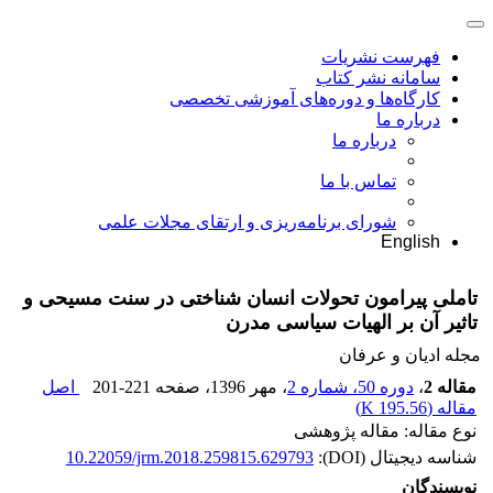
فهرست نشریات
سامانه نشر کتاب
کارگاه‌ها و دوره‌های آموزشی تخصصی
درباره ما
درباره ما
تماس با ما
شورای برنامه‌ریزی و ارتقای مجلات علمی
English
تاملی پیرامون تحولات انسان شناختی در سنت مسیحی و
تاثیر آن بر الهیات سیاسی مدرن
مجله ادیان و عرفان
مقاله 2
،
دوره 50، شماره 2
، مهر 1396
، صفحه
201-221
اصل
مقاله (
195.56 K
)
نوع مقاله: مقاله پژوهشی
شناسه دیجیتال (DOI):
10.22059/jrm.2018.259815.629793
نویسندگان