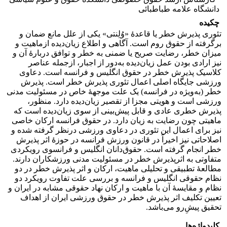
دانشگاه علامه طباطبائی
چکیده
تئوری پذیرش خطر یا قاعدۀ «وُلِنتی» یکی از علل مانع ضمان و
برگرفته از حقوق روم است. آگاهی و اطلاع زیان‌دیده ازماهیت و
میزان خطر، رضایت صریح یا ضمنی به خطر و توافق دربارۀ آن و
نیز ارادی بودن عمل زیان‌دیده به‌دور از اجبار، ازجمله عناصر
کلاسیک پذیرش خطر در حقوق انگلیس و فرانسه است. دعاوی
ورزشی جایگاه اصلی اعمال تئوری پذیرش خطر است. پذیرش
خطر (به‌ویژه در فرانسه) یک علت موجهۀ خاص در مسئولیت مدنی
ورزشی است و هویتی مجزا از تقصیر زیان‌دیده دارد. منظور،
پذیرش خطری عادی و قابل پیش‌بینی از سوی زیان‌دیده است که
ماهیتی چون رضایت به زیان دارد. در حقوق فرانسه ارکان خاصی
نیز برای اعمال این تئوری در دعاوی ورزشی درنظر گرفته شده و
اصلاحاتی نیز اخیراً در قانون ورزش فرانسه در حوزۀ اثر پذیرش
خطر انجام گرفته است. حقوق‌دانان انگلیس و فرانسوی رویکردی
متفاوتی به اثرپذیرش خطر در مسئولیت مدنی ورزشکاران دارند.
مطالعۀ تطبیقی و تحلیلی ماهیت، ارکان و اثر پذیرش خطر در دو
نظام حقوقی انگلیس و فرانسه و بررسی علت تفاوت رویکرد دو
نظام و مقایسۀ آن با ماهیت و ارکان نهاد حقوقی مشابه در ایران و
تعیین تکلیف اثر پذیرش خطر در حقوق ورزشی ایران از اهداف
تحقیق پیشِ‌رو می‌باشد.
کلیدواژه‌ها