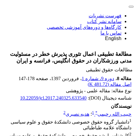
فهرست نشریات
سامانه نشر کتاب
کارگاه‌ها و دوره‌های آموزشی تخصصی
تماس با ما
English
مطالعۀ تطبیقی اعمال تئوری پذیرش خطر در مسئولیت
مدنی ورزشکاران در حقوق انگلیس، فرانسه و ایران
مطالعات حقوق تطبیقی
مقاله 8
،
دوره 9، شماره 1
، فروردین 1397
، صفحه
147-178
اصل مقاله (
481.72 K
)
نوع مقاله: مقاله علمی - پژوهشی
شناسه دیجیتال (DOI):
10.22059/jcl.2017.240325.633540
نویسندگان
2
1
*
حبیب الله رحیمی
؛
هدیه نصیری
1
دانشیار گروه حقوق خصوصی دانشکدۀ حقوق و علوم سیاسی
دانشگاه علامه طباطبائی
2
کارشناس ارشد حقوق خصوصی دانشکدۀ حقوق و علوم سیاسی