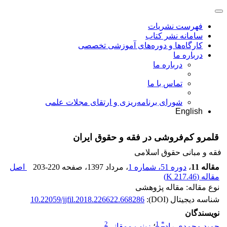
فهرست نشریات
سامانه نشر کتاب
کارگاه‌ها و دوره‌های آموزشی تخصصی
درباره ما
درباره ما
تماس با ما
شورای برنامه‌ریزی و ارتقای مجلات علمی
English
قلمرو کم‌فروشی در فقه و حقوق ایران
فقه و مبانی حقوق اسلامی
مقاله 11
،
دوره 51، شماره 1
، مرداد 1397
، صفحه
203-220
اصل
مقاله (
217.46 K
)
نوع مقاله: مقاله پژوهشی
شناسه دیجیتال (DOI):
10.22059/jjfil.2018.226622.668286
نویسندگان
2
1
*
حمید محمدی راد
؛
زینب ممقانی