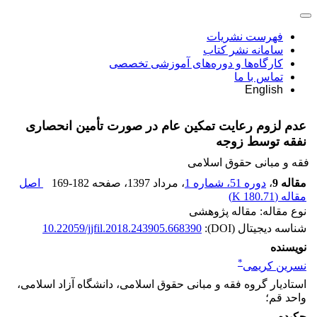
فهرست نشریات
سامانه نشر کتاب
کارگاه‌ها و دوره‌های آموزشی تخصصی
تماس با ما
English
عدم لزوم رعایت تمکین عام در صورت تأمین انحصاری
نفقه توسط زوجه
فقه و مبانی حقوق اسلامی
مقاله 9
،
دوره 51، شماره 1
، مرداد 1397
، صفحه
169-182
اصل
مقاله (
180.71 K
)
نوع مقاله: مقاله پژوهشی
شناسه دیجیتال (DOI):
10.22059/jjfil.2018.243905.668390
نویسنده
*
نسرین کریمی
استادیار گروه فقه و مبانی حقوق اسلامی، دانشگاه آزاد اسلامی،
واحد قم؛
چکیده