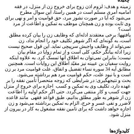
زمینه و هدف: لزوم اذن زوج برای خروج زن از منزل، در فقه
امامیه امری مسلم است در همین راستا، این سوال مطرح
می‌شود که آیا در صورت نشوز مرد، حق قوامیت و امر و نهی برای
وی ثابت بوده و زن همچنان موظف به تمکین و اطاعت از مرد
است؟
یافته­ها: برخی معتقدند ادله‌ای که وظایف زن را بیان کرده مطلق
است، به گونه‌ای که اگر شوهر تکلیف خود را انجام نداد، زن
نمی‌تواند از وظایف واجبش سرپیچی نماید. این قول صحیح نیست
زیرا ادله بیانگر حکم، کلی است و از تمام زوایا در مقام بیان
نیست؛ بنابراین نمی‌توان به اطلاق آنها تمسک کرد. به علاوه اینکه
روایت سفیان بن عیینه نیز مقیّد اطلاق این روایات است. همچنین
مطابق آیه 34 سوره نساء تفضیل و انفاق، علت قوامیت مرد بر زن
است و با نبود علت، حکم قوامیت مرد هم برداشته می‌شود.
بحث و نتیجه­گیری: در شرایطی که زوجه منحصراً تأمین نفقه را بر
عهده دارد، تکلیف وی به تمکین و کسب اجازه برای خروج از منزل
جهت کسب و کار منتفی می‌گردد. حتی اگر حکم اولیه را اطاعت
زن از شوهر به طور مطلق بدانیم، طبق قواعد فقهی مانند قاعده
لاضرر و نفی عسر و حرج، الزام به تمکین برداشته می‌شود و زن
اجازه خواهد داشت که برای تامین نفقه مشغول به کار در بیرون از
منزل شود.
کلیدواژه‌ها