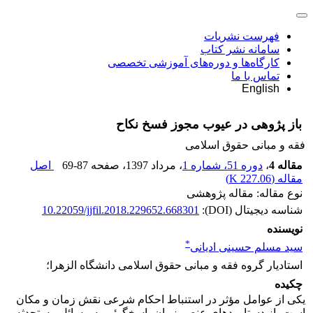
فهرست نشریات
سامانه نشر کتاب
کارگاه‌ها و دوره‌های آموزشی تخصصی
تماس با ما
English
باز پژوهی در عیوب مجوز فسخ نکاح
فقه و مبانی حقوق اسلامی
مقاله 4
،
دوره 51، شماره 1
، مرداد 1397
، صفحه
69-87
اصل
مقاله (
227.06 K
)
نوع مقاله: مقاله پژوهشی
شناسه دیجیتال (DOI):
10.22059/jjfil.2018.229652.668301
نویسنده
*
سید مسلم حسینی ادیانی
استادیار گروه فقه و مبانی حقوق اسلامی دانشگاه الزهرا؛
چکیده
یکی از عوامل مؤثر در استنباط احکام شرعی نقش زمان و مکان
است، از دستاوردهای عنصر زمان پاسخگوئی به مسائل مستحدثه