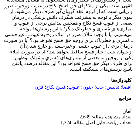
فقهی است، یکی از ملاکهای حق فسخ نکاح در عیوب زوجین، ضرر
و زیانی است که از لزوم عقد گریبان‌گیر طرف دیگر می‌شود. از
سوی دیگر با توجه به پیشرفت شگرف دانش پزشکی در درمان
بعضی از عیوب فسخ نکاح و همچنین پیدایش برخی از عیوب و
بیماری‌های مُسرِی و خطرناک دیگر؛ با این پرسش‌ها مواجه
می‌شویم: آیا با وجود ملاک ضرر در ابتلاء زوج به عیوب ـ غیرجنسی
ـ مُسرِی و خطرناک برای زوجه حق فسخ نخواهد بود؟ آیا در صورت
درمان برخی از عیوب جنسی و غیرجنسی و خارج شدن آن
ازعنوان عیب؛ خیار فسخ ساقط نخواهد شد؟ آیا در صورت ابتلاء
یکی از زوجین به بعضی از بیماری‌های مُسریِ و مُهلِک نوظهور
برای طرف دیگر حق فسخ نخواهد بود؟ این مقاله درصدد یافتن
پاسخ پرسش‌های پیشگفته است.
کلیدواژه‌ها
افضا
؛
تدلیس
؛
جب
؛
جنون
؛
عیوب
؛
فسخ نکاح
؛
قرَن
مراجع
آمار
تعداد مشاهده مقاله: 2,639
تعداد دریافت فایل اصل مقاله: 1,324