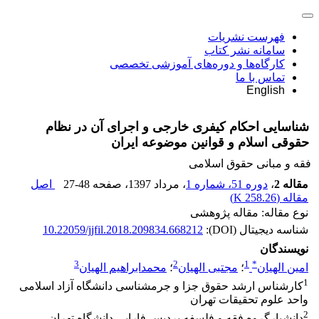
فهرست نشریات
سامانه نشر کتاب
کارگاه‌ها و دوره‌های آموزشی تخصصی
تماس با ما
English
شناسایی احکام کیفری خارجی و اجرای آن در نظام
حقوقی اسلام و قوانین موضوعه ایران
فقه و مبانی حقوق اسلامی
مقاله 2
،
دوره 51، شماره 1
، مرداد 1397
، صفحه
27-48
اصل
مقاله (
258.26 K
)
نوع مقاله: مقاله پژوهشی
شناسه دیجیتال (DOI):
10.22059/jjfil.2018.209834.668212
نویسندگان
3
2
1
*
امین الهیان
؛
مجتبی الهیان
؛
محمدابراهیم الهیان
1
کارشناس ارشد حقوق جزا و جرمشناسی دانشگاه آزاد اسلامی
واحد علوم تحقیقات تهران
2
دانشیارگروه فقه و فلسفه پردیس فارابی دانشگاه تهران