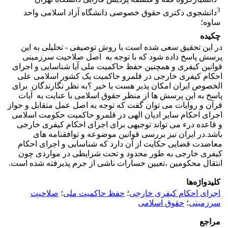
3
دانشجوی دکتری حقوق خصوصی دانشگاه آزاد اسلامی واحد
ساوه؛
چکیده
در این تحقیق سعی شده است با روش توصیفی - تحلیلی به این
پرسش پاسخ داده شود که با توجه به اصل صلاحیت سرزمینی
قوانین کیفری و همچنین حفظ حاکمیت ملی آیا شناسایی و اجرای
احکام کیفری خارجی در قلمرو حاکمیت یک کشور اسلامی علی
الخصوص ایران امکان پذیر هست یا خیر ؟به نظر نگارندگان برای
پاسخ به این پرسش ها از منظر حقوق اسلامی با عنایت به آیات
قرآن و روایات می توان گفت که توجه به اصل عمل متقابل و جواز
اجرای احکام سایر ادیان الهی در قلمرو حاکمیت حکومت اسلامی
و قاعده درء می تواند توجیهی برای اجرای احکام کیفری خارجی
باشد.در ایران نیز بررسی قوانین موضوعه و توافقنامه های
معاضدت قضایی حکایت از آن دارد که شناسایی و اجرای احکام
کیفری خارجی به طور محدود و تحت شرایطی در مواردی چون
انتقال محکومین ،تعیین خسارات ناشی از جرم پذیرفته شده است.
کلیدواژه‌ها
اجرای احکام کیفری خارجی
؛
حفظ حاکمیت ملی
؛
صلاحیت
سرزمینی
؛
حقوق اسلامی
مراجع