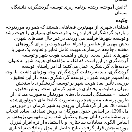
3
دانش آموخته، رشته برنامه ریزی توسعه گردشگری، دانشگاه
سمنان
چکیده
فضاهای شهری از مهم‌ترین فضاهایی هستند که همواره موردتوجه
و بازدید گردشگران قرار دارند و فرصت‌های بسیاری را جهت رشد
و توسعه شهرها فراهم می‌آوردند. درعین‌حال فضاهای شهری
بخش مهمی از عناصر و اجزاء اصلی هویت را برای گروه‌های
مختلف جامعه می‌سازند. هویت عامل تمایز و تفاوت یک شهر با
شهرهای دیگر است. ارزش و اهمیت هویت شهر و توسعه
گردشگری در این است که اغلب، مؤلفه‌های هویت شهر به‌عنوان
جاذبه‌های گردشگری عمل می‌کنند؛ لذا در راستای توسعه
گردشگری، باید به رضایت گردشگران توجه ویژه‌ای داشت. با توجه
به اهمیت هویت شهر در توسعه گردشگری، هدف از این تحقیق،
بررسی تأثیر ابعاد هویت شهر بر توسعه گردشگری با سنجش
میزان رضایت و وفاداری در شهر کرمان است. روش تحقیق،
تحلیلی – همبستگی است. داده‌های موردنیاز به‌صورت میدانی از
طریق پرسشنامه و همچنین به‌صورت کتابخانه‌ای جمع‌آوری‌شده
است. 285 نفر از گردشگران ورودی به شهر کرمان در فروردین
ماه 1396، بر اساس جدول مورگان به روش تصادفی ساده انتخاب
و پرسشنامه نزد آنان توزیع و تکمیل شد. مدل مفهومی پژوهش بر
اساس الگوی معادلات ساختاری و با استفاده از نرم‌افزار لیزرل
موردسنجش قرار گرفت. نتایج حاصل از مدل معادلات ساختاری