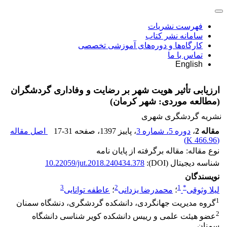
فهرست نشریات
سامانه نشر کتاب
کارگاه‌ها و دوره‌های آموزشی تخصصی
تماس با ما
English
ارزیابی تأثیر هویت شهر بر رضایت و وفاداری گردشگران
(مطالعه موردی: شهر کرمان)
نشریه گردشگری شهری
مقاله 2
،
دوره 5، شماره 3
، پاییز 1397
، صفحه
17-31
اصل مقاله
)
466.96 K
(
نوع مقاله: مقاله برگرفته از پایان نامه
شناسه دیجیتال (DOI):
10.22059/jut.2018.240434.378
نویسندگان
3
2
1
*
لیلا وثوقی
؛
محمدرضا یزدانی
؛
عاطفه توانایی
1
گروه مدیریت جهانگردی، دانشکده گردشگری، دنشگاه سمنان
2
عضو هیئت علمی و رییس دانشکده کویر شناسی دانشگاه
سمنان