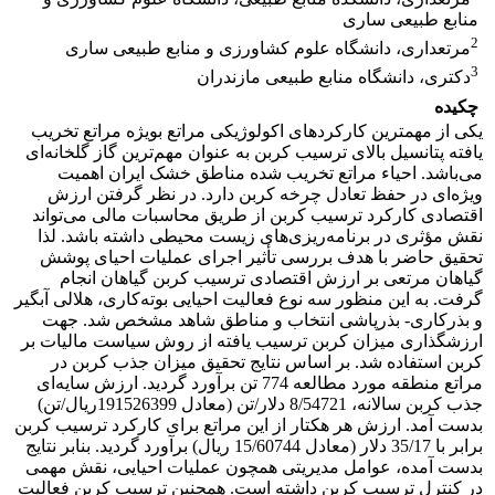
منابع طبیعی ساری
2
مرتعداری، دانشگاه علوم کشاورزی و منابع طبیعی ساری
3
دکتری، دانشگاه منابع طبیعی مازندران
چکیده
یکی از مهمترین کارکردهای اکولوژیکی مراتع بویژه مراتع تخریب
یافته پتانسیل بالای ترسیب کربن به عنوان مهم‌ترین گاز گلخانه‌ای
می‌باشد. احیاء مراتع تخریب شده مناطق خشک ایران اهمیت
ویژه‌ای در حفظ تعادل چرخه کربن دارد. در نظر گرفتن ارزش
اقتصادی کارکرد ترسیب کربن از طریق محاسبات مالی می‌تواند
نقش مؤثری در برنامه‌ریزی‌های زیست محیطی داشته باشد. لذا
تحقیق حاضر با هدف بررسی تأثیر اجرای عملیات احیای پوشش
گیاهان مرتعی بر ارزش اقتصادی ترسیب کربن گیاهان انجام
گرفت. به این منظور سه نوع فعالیت احیایی بوته‌کاری، هلالی آبگیر
و بذرکاری- بذرپاشی انتخاب و مناطق شاهد مشخص شد. جهت
ارزشگذاری میزان کربن ترسیب یافته از روش سیاست مالیات بر
کربن استفاده شد. بر اساس نتایج تحقیق میزان جذب کربن در
مراتع منطقه مورد مطالعه 774 تن برآورد گردید. ارزش سایه‌ای
جذب کربن سالانه، 8/54721 دلار/تن (معادل 191526399ریال/تن)
بدست آمد. ارزش هر هکتار از این مراتع برای کارکرد ترسیب کربن
برابر با 35/17 دلار (معادل 15/60744 ریال) برآورد گردید. بنابر نتایج
بدست آمده، عوامل مدیریتی همچون عملیات احیایی، نقش مهمی
در کنترل ترسیب کربن داشته است. همچنین ترسیب کربن فعالیت