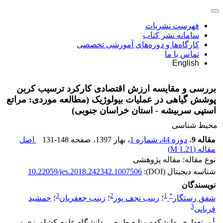
فهرست نشریات
سامانه نشر کتاب
کارگاه‌ها و دوره‌های آموزشی تخصصی
تماس با ما
English
بررسی و مقایسه ارزش اقتصادی کارکرد ترسیب کربن
پوشش گیاهی در عملیات بیولوژیک (مطالعه موردی: مراتع
استپی سربیشه - استان خراسان جنوبی)
محیط شناسی
مقاله 9
،
دوره 44، شماره 1
، بهار 1397
، صفحه
131-148
اصل
مقاله (
1.21 M
)
نوع مقاله: مقاله پژوهشی
شناسه دیجیتال (DOI):
10.22059/jes.2018.242342.1007506
نویسندگان
3
2
1
*
شفق رستگار
؛
زینب نجف پور
؛
زینب جعفریان
؛
جمشید
3
قربانی
1
مرتعداری، دانشکده منابع طبیعی، دانشگاه علوم کشاورزی و