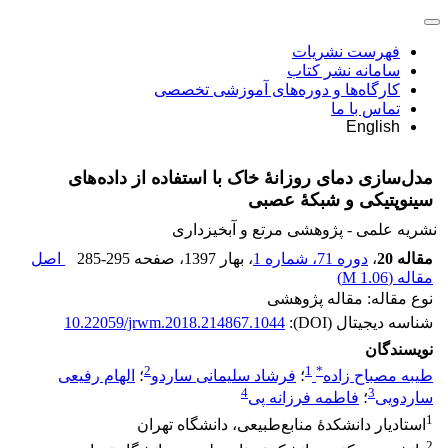
فهرست نشریات
سامانه نشر کتاب
کارگاه‌ها و دوره‌های آموزشی تخصصی
تماس با ما
English
مدل‌سازی دمای روزانۀ خاک با استفاده از داده‌های
سینوپتیکی و شبکۀ عصبی
نشریه علمی - پژوهشی مرتع و آبخیزداری
مقاله 20
،
دوره 71، شماره 1
، بهار 1397
، صفحه
285-295
اصل
مقاله (
1.06 M
)
نوع مقاله: مقاله پژوهشی
شناسه دیجیتال (DOI):
10.22059/jrwm.2018.214867.1044
نویسندگان
2
1
*
طیبه مصباح زاده
؛
فرشاد سلیمانی ساردو
؛
الهام رفیعی
4
3
ساردویی
؛
فاطمه فرزانه پی
1
استادیار دانشکدۀ منابع‌طبیعی، دانشگاه تهران
2