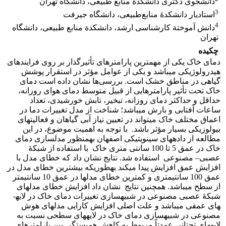
دانشجوی دکتری دانشکدة منابع طبیعی، دانشگاه تهران
3
استادیار دانشکدۀ منابع‌طبیعی، دانشگاه جیرفت
4
دانش آموختة کارشناسی ارشد، دانشکدة منابع طبیعی، دانشگاه
تهران
چکیده
دمای خاک یکی از مهم­ترین پارامترهای تأثیرگذار بر روی فرایند­های
هیدرولوژیکی می­باشد و یکی از عوامل مؤثر در استقرار پوشش
گیاهی در مناطق خشک است. بررسی‌ها نشان داده است دمای
خاک تحت تأثیر پارامترهایی از قبیل متوسط دمای هوای روزانه،
حداقل و حداکثر دمای روزانه، تبخیر، تابش خورشیدی، تعداد
ساعات آفتابی و بارش می­باشد؛ شناخت از مدل تغییرات دما در
اعماق مختلف خاک می­تواند در تعیین نیاز آبی گیاهان و فعالیت­های
بیولوزیکی بسیار مؤثر باشد. با توجه به اهمیت موضوع، در این
مطالعه از داده­های سینوپتیکی اصفهان به­منظور مدل­سازی دمای
خاک در عمق 5 تا 100 سانتی متری خاک با استفاده از شبکۀ
عصبی– مصنوعی استفاده شد. نتایج نشان داد که خطای مدل با
افزایش عمق افزایش پیدا می­کند به­طوری­که بیشترین خطای مدل در
عمق 100 سانتی­متری و کمترین خطای مدل­ها در عمق 10 سانتی­متر
از سطح می­باشد. همچنین نتایج نشان داد افزایش خطای مدل­های
شبکۀ عصبی مصنوعی در شبیه­سازی تغییرات دمای خاک در لایه­
های عمقی می­باشد و علت اصلی افزایش کارایی مدل­های هوش
مصنوعی در شبیه­سازی دمای خاک در لایه­های سطحی نسبت به
لایه­های تحتانی عمدتاً مربوط به کاهش همبستگی بین پارامترهای