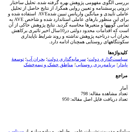
بررسی الگوی مفهومی پژوهش بهره گرفته شده. تحلیل ساختار
درونی پرسشنامه و تعیین روایی همگرا، از نتایج حاصل از تحلیل
عاملی تأییدی و میانگین واریانس تبیین شدهAVE استفاده شده و
برای این منظور بارهای عاملی استاندارد شده و شاخص AVE به
تمامی گویه­ها و متغیرها محاسبه گردید. نتایج پژوهش حاکی از آن
است که اقدامات محدود دولتی در10سال اخیر تاثیری برکاهش
بحران آب درناحیه پژوهش نداشته و روند شرایط ناپایداری
سکونتگاههای روستایی همچنان ادامه دارد.
کلیدواژه‌ها
سیاست‌گذاری دولت
؛
سرمایه‌گذاری دولت
؛
بحران آب
؛
توسعۀ
پایدار
؛
برنامه‌ریزی روستایی
؛
مناطق خشک و نیمه‌خشک
مراجع
آمار
تعداد مشاهده مقاله: 798
تعداد دریافت فایل اصل مقاله: 950
سامانه مدیریت نشریات علمی.
طراحی و پیاده سازی از
سیناوب