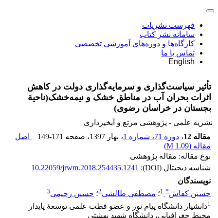
فهرست نشریات
سامانه نشر کتاب
کارگاه‌ها و دوره‌های آموزشی تخصصی
تماس با ما
English
تأثیر سیاست‌گذاری و سرمایه‌گذاری دولت در کاهش
اثرات بحران آب در مناطق خشک و نیمه‌خشک(ناحیة
بجستان در خراسان رضوی)
نشریه علمی - پژوهشی مرتع و آبخیزداری
مقاله 12
،
دوره 71، شماره 1
، بهار 1397
، صفحه
149-171
اصل
مقاله (
1.09 M
)
نوع مقاله: مقاله پژوهشی
شناسه دیجیتال (DOI):
10.22059/jrwm.2018.254435.1241
نویسندگان
3
2
1
*
حسین کفاش
؛
مصطفی طالشی
؛
حسین رحیمی
1
دانشیار دانشگاه پیام نور و عضو قطب علمی توسعۀ پایدار
محیط جغرافیایی، دانشگاه شهید بهشتی