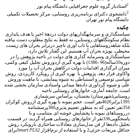
2
استادیار گروه علوم جغرافیایی دانشگاه پیام نور
3
دانشجوی دکترای برنامه‌ریزی روستایی، مرکز تحصیلات تکمیلی
دانشگاه پیام نور تهران
چکیده
سیاست­گذاری و سرمایه­گذاری­های دولت دردهۀ اخیر با هدف پایداری
نظام سکونتگاههای روستایی، نه فقط به نتایج مطلوب دست نیافته
بلکه شاهدروستاهایی با تاب آوری ناچیز دربرابر بحران های زیست
محیطی، بویژه بحران آب هستیم. این گفتار تلاش دارد،
سیاستگذاری وسرمایه گذاری های دولت در ناحیه پژوهش را در
دوره10ساله(96 -1386) با بهره گیری ازدوروش تحلیل کیفی وکمی،
میزان اثرگذاری اقدامات دولت درکاهش بحران آب را مورد
واکاوی قرار دهد. پژوهش با بهره گیری از رویکرد ‌کاربردی، روش
شناسی توصیفی و استنباطی به شیوه پیمایشی، با ماهیت وروش
علّی و شیوه گردآوری داده‌ها میدانی واسنادی سازمان بخشی شده
است. جامعه آماری، خانوارهای روستایی ناحیه
روستایی(شهرستان) بجستان، براساس سرشماری
1395برابر4626نفر است. حجم نمونه با بهره گیری ازروش کوکران
354نفر تعیین که به منظور تعمیم پذیری360پرسشنامه
درروستاهای نمونه با پخشایش خوشه ای متناسب و با
پاسخگویی336نفر از خانوارهای روستایی همراه گردید. در قسمت
تحلیل داده‌ها از فن مدل‌سازی معادلات ساختاری بارویکرد روش
حداقل مربعات جزئی2 و با استفاده از نرم‌افزار
Smart PLS2
برای