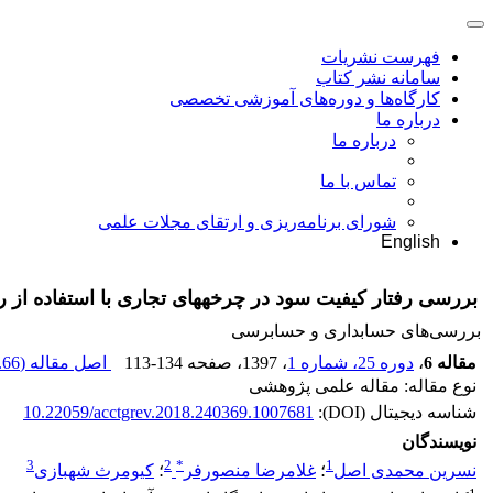
فهرست نشریات
سامانه نشر کتاب
کارگاه‌ها و دوره‌های آموزشی تخصصی
درباره ما
درباره ما
تماس با ما
شورای برنامه‌ریزی و ارتقای مجلات علمی
English
بررسی رفتار کیفیت سود در چرخه‎های تجاری با استفاده از روش رگرسیونی انتقال ملایم پانلی
بررسی‏‌های حسابداری و حسابرسی
مقاله 6
،
دوره 25، شماره 1
، 1397
، صفحه
113-134
اصل مقاله (
66 K
نوع مقاله: مقاله علمی پژوهشی
شناسه دیجیتال (DOI):
10.22059/acctgrev.2018.240369.1007681
نویسندگان
3
2
*
1
نسرین محمدی اصل
؛
غلامرضا منصورفر
؛
کیومرث شهبازی