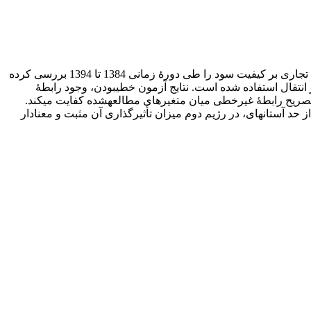
این مقاله با استفاده از مدل رگرسیون انتقال ملایم پانلی (PSTR) به‎عنوان یکی از برجسته­ترین مدل­های تغییر رژیمی، تأثیر آستانه­ای چرخه­های تجاری بر کیفیت سود را طی دورۀ زمانی 1384 تا 1394 بررسی کرده
است. برای این منظور از دو معیار کیفیت اقلام تعهدی و هموارسازی سود به‎عنوان شاخص کیفیت سود و همچنین رشد فروش به‎عنوان متغیر انتقال استفاده شده است. نتایج آزمون خطی‎بودن، وجود رابطۀ
غیرخطی میان متغیرهای مطالعه‎شده را نشان می­دهد. همچنین لحاظ یک تابع انتقال با یک پارامتر آستانه­ای به‎عنوان یک مدل دو رژیمی، برای تصریح رابطۀ غیرخطی میان متغیرهای مطالعه‎شده کفایت می­کند.
ر رژیم اول چرخه­های تجاری تأثیر منفی و معناداری بر کیفیت سود می‎گذارد و پس از عبور از حد آستانه­ای، در رژیم دوم میزان تأثیرگذاری آن مثبت و معنادار