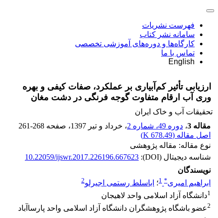
فهرست نشریات
سامانه نشر کتاب
کارگاه‌ها و دوره‌های آموزشی تخصصی
تماس با ما
English
ارزیابی تأثیر کم‌آبیاری بر عملکرد، صفات کیفی و بهره
وری آب ارقام متفاوت گوجه فرنگی در دشت مغان
تحقیقات آب و خاک ایران
مقاله 3
،
دوره 49، شماره 2
، خرداد و تیر 1397
، صفحه
261-268
اصل مقاله (
678.49 K
)
نوع مقاله: مقاله پژوهشی
شناسه دیجیتال (DOI):
10.22059/ijswr.2017.226196.667623
نویسندگان
2
1
*
ابراهیم امیری
؛
اباسلط رستمی اجیرلو
1
دانشگاه آزاد اسلامی واحد لاهیجان
2
عضو باشگاه پژوهشگران دانشگاه آزاد اسلامی واحد پارسا‌آباد