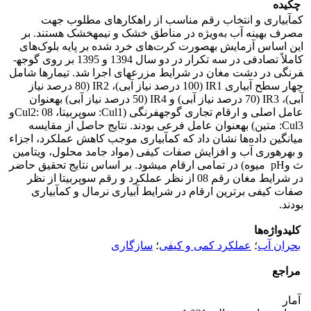
چکیده
کم­آبیاری و انتخاب رقم مناسب از راهکارهای مطلوب جهت
مصرف بهینه آب به‌ویژه در مناطق خشک و نیمه­خشک هستند. بر
این ­اساس آزمایش به­صورت کرت‌های خرد شده بر پایه بلوک‌های
کاملاً تصادفی در سه تکرار در دو سال 1394 و 1395 بر روی گوجه­
فرنگی در دشت مغان در شرایط مزرعه­ای اجرا شد. تیمارها شامل
چهار سطح آبیاری IR1 (100 درصد نیاز آبی)، IR2 (80 درصد نیاز
آبی)، IR3 (70 درصد نیاز ­آبی) و IR4 (50 درصد نیاز ­آبی) به­عنوان
عامل اصلی و ارقام تجاری گوجه­فرنگی (Cul1: سوپربیتا، Cul2: 08و
Cul3: متین) به­عنوان عامل‌ فرعی بودند. نتایج حاصل از مقایسه
میانگین داده‌ها نشان داد که کم­آبیاری موجب کاهش عملکرد، اجزاء
و بهره­وری آب و افزایش صفات کیفی (مواد جامد محلول، ویتامین
ث وpH میوه) در تمامی ارقام می­شود. بر ­اساس نتایج تحقیق حاضر
در شرایط مغان رقم 08 از نظر عملکرد و رقم سوپربیتا از نظر
صفات کیفی برترین ارقام در شرایط آبیاری نرمال و کم­آبیاری
بودند.
کلیدواژه‌ها
بحران آب
؛
عملکرد کمی و کیفی
؛
سازگاری
مراجع
آمار