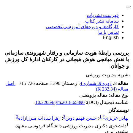
فهرست نشریات
سامانه نشر کتاب
کارگاه‌ها و دوره‌های آموزشی تخصصی
تماس با ما
English
بررسی رابطۀ هویت ‌سازمانی و رفتار شهروندی سازمانی
با نقش میانجی هوش هیجانی در کارکنان ادارۀ کل ورزش
و جوانان
نشریه مدیریت ورزشی
مقاله 8
،
دوره 9، شماره 4
، زمستان 1396
، صفحه
715-726
اصل
مقاله (
232.34 K
)
نوع مقاله: مقاله پژوهشی
شناسه دیجیتال (DOI):
10.22059/jsm.2018.65890
نویسندگان
3
2
1
*
بهادر عزیزی
؛
حسن فهیم دوین
؛
زهرا سادات میرزازاده
1
دانشجوی دکتری مدیریت ورزشی دانشگاه فردوسی مشهد،
مشهد، ایران