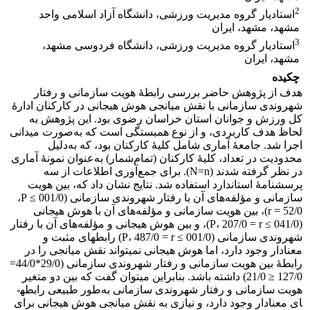
2
استادیار گروه مدیریت ورزشی، دانشگاه آزاد اسلامی واحد
مشهد، مشهد، ایران
3
استادیار گروه مدیریت ورزشی، دانشگاه فردوسی مشهد،
مشهد، ایران
چکیده
هدف از پژوهش حاضر بررسی رابطۀ هویت ‌سازمانی و رفتار
شهروندی سازمانی با نقش میانجی هوش هیجانی در کارکنان ادارۀ
کل ورزش و جوانان استان خراسان رضوی بود. این پژوهش به
لحاظ هدف کاربردی، و از نوع همبستگی است که به‌صورت میدانی
اجرا شد. جامعۀ آماری شامل کلیۀ کارکنان بود، که به‌دلیل
محدودیت در تعداد، کلیۀ کارکنان (تمام‌شمار) به‌عنوان نمونۀ آماری
در نظر گرفته شدند (N=n). برای جمع‌آوری اطلاعات از سه
پرسشنامۀ استاندارد استفاده شد. نتایج نشان داد که، بین هویت‌
سازمانی و مؤلفه‌های آن با رفتار شهروندی سازمانی (001/0 ≥ P،
52/0 = r)، بین هویت ‌سازمانی و مؤلفه‌های آن با هوش هیجانی
(041/0 ≥ P، 207/0 = r)، و بین هوش هیجانی و مؤلفه‌های آن با رفتار
شهروندی سازمانی (001/0 ≥ P، 487/0 = r) رابطه­ای مثبت و
معنادار وجود دارد، اما هوش هیجانی نمی­تواند نقش میانجی را در
رابطۀ بین هویت ‌سازمانی و رفتار شهروندی سازمانی (29/0*44/0=
127/0 ≤ 21/0) داشته باشد. بنابراین می­توان گفت که بین دو متغیر
هویت ‌سازمانی و رفتار شهروندی سازمانی به‌طور طبیعی رابطه­
ای معنادار وجود دارد، و نیازی به نقش میانجی هوش هیجانی برای