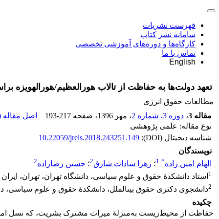
فهرست نشریات
سامانه نشر کتاب
کارگاه‌ها و دوره‌های آموزشی تخصصی
تماس با ما
English
تعهد دولت‌ها به حفاظت از تالاب هورالعظیم/هورالهویزه برا
مطالعات حقوق انرژی
مقاله 3
،
دوره 3، شماره 2
، مهر 1396
، صفحه
193-217
اصل مقاله (
نوع مقاله: علمی پژوهشی
شناسه دیجیتال (DOI):
10.22059/jrels.2018.243251.149
نویسندگان
2
2
1
*
الهام امین زاده
؛
زهرا سادات شارق
؛
حسین رضازاده
1
استاد دانشکدۀ حقوق و علوم سیاسی، دانشگاه تهران، تهران، ایران
2
دانشجوی دکتری حقوق بینالملل، دانشکدۀ حقوق و علوم سیاسی، دانش
چکیده
حفاظت از محیط‌زیست به‌منزلۀ میراث مشترک بشریت، که نسل امروز 