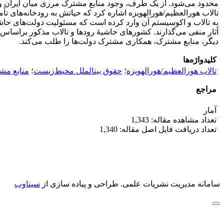
محدود می‌شود. از یک طرف، وجود منابع مشترک مرزی میان ایران و س
تالاب هورالعظیم/هورالهویزه اشاره کرد که حیاتش به رودخانه‌های تأ
به تالاب و اکوسیستم آن وارد کرده است که مسئولیت دولت‌های حاشیۀ 
آثار منفی می‌گذارند. کشورهای حاشیۀ رودها و تالاب مذکور براساس
دیگر، منابع مشترک، همکاری مشترک دولت‌ها را طلب می‌کند.
کلیدواژه‌ها
تالاب هورالعظیم/هورالهویزه
؛
حقوق بینالملل محیط‌زیست
؛
منابع مش
مراجع
آمار
تعداد مشاهده مقاله: 1,343
تعداد دریافت فایل اصل مقاله: 1,340
سامانه مدیریت نشریات علمی.
طراحی و پیاده سازی از
سیناوب