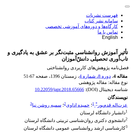
فهرست نشریات
سامانه نشر کتاب
کارگاه‌ها و دوره‌های آموزشی تخصصی
تماس با ما
English
تأثیر آموزش روانشناسی مثبت‌نگر بر عشق به یادگیری و
تاب‌آوری تحصیلی دانش‌ّآموزان
فصل‌نامه پژوهش‌های کاربردی روانشناختی
مقاله 4
،
دوره 8، شماره 4
، زمستان 1396
، صفحه
51-67
نوع مقاله: مقاله پژوهشی
شناسه دیجیتال (DOI):
10.22059/japr.2018.65666
نویسندگان
3
2
1
*
عزت‌اله قدم‌پور
؛
حمیده اداوی
؛
سمیه روشن نیا
1
دانشیار دانشگاه لرستان
2
دانشجوی دکتری روان‌شناسی تربیتی دانشگاه لرستان
3
کارشناسی ارشد روانشناسی عمومی دانشگاه لرستان