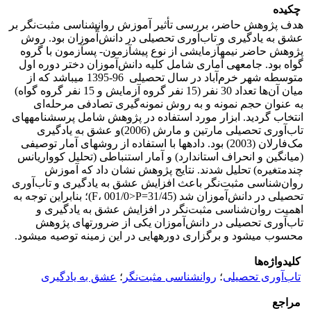
چکیده
هدف پژوهش حاضر، بررسی تأثیر آموزش روانشناسی مثبت‌نگر بر
عشق به یادگیری و تاب‌آوری تحصیلی در دانش‌آ‌ّموزان بود. روش
پژوهش حاضر نیمه­آزمایشی از نوع پیش­آزمون- پس­آزمون با گروه
گواه بود. جامعه­ی آماری شامل کلیه دانش‌آموزان دختر دوره اول
متوسطه شهر خرم‌آباد در سال تحصیلی 96-1395 می­باشد که از
میان آن‌ها تعداد 30 نفر (15 نفر گروه آزمایش و 15 نفر گروه گواه)
به عنوان حجم نمونه و به روش نمونه‌گیری تصادفی مرحله‌ای‌
انتخاب گردید. ابزار مورد استفاده در پژوهش شامل پرسشنامه­های
تاب‌آوری تحصیلی مارتین و مارش (2006)و عشق به یادگیری
مک‌فارلان (2003) بود. داده­ها با استفاده از روش­های آمار توصیفی
(میانگین و انحراف استاندارد) و آمار استنباطی (تحلیل کوواریانس
چندمتغیره) تحلیل شدند. نتایج پژوهش نشان داد که آموزش
روان‌شناسی مثبت‌نگر باعث افزایش عشق به یادگیری و تاب‌آوری
تحصیلی در دانش‌آموزان شد (31/45=F، 001/0>P)؛ بنابراین توجه به
اهمیت روان‌شناسی مثبت‌نگر در افزایش عشق به یادگیری و
تاب‌آوری تحصیلی در دانش‌آموزان یکی از ضرورت­های پژوهش
محسوب می­­شود و برگزاری دوره­هایی در این زمینه توصیه می­­شود.
کلیدواژه‌ها
تاب‌آوری تحصیلی
؛
روانشناسی مثبت‌نگر
؛
عشق به یادگیری
مراجع