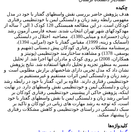
چکیده
هدف پژوهش حاضر بررسی نقش واسطه­ای گفتار با خود در مدل
مفهومی رابطه رشد زبان و دلبستگی ایمن با خودتنظیمی رفتاری
کودکان است. در این مطالعه همبستگی 128 کودک 3 الی 7 ساله از
مهدکودک­های شهر تهران انتخاب شدند. نسخه فارسی آزمون رشد
زبان (حسن­زاده و مینایی،1380)، مصاحبه اختلال در دلبستگی
(اسمایک و زینه، 1999)، مقیاس گفتار با خود (امرایی، 1394)،
پرسشنامه مشکلات رفتاری کودکان پیش دبستانی (شهیم و
یوسفی، 1378) و مشاهده ساختارمند خودتنظیمی (پونیتز و
همکاران، 2008) بر روی کودک و مادران آنها اجرا شد. از تحلیل
مسیر به منظور تجزیه و تحلیل داده­ها استفاده شد. نتایج پژوهش
نشان داد که مدل تجربی دارای شاخص­های برازش مطلوبی است و
رشد زبان و دلبستگی ایمن اثرات مستقیم و غیرمستقیم بر
خودتنظیمی رفتاری دارند. علاوه بر این، گفتار با خود در رابطه رشد
زبان و دلبستگی ایمن و خودتنظیمی نقش واسطه­ای دارد. در نهایت
اینکه، پژوهش حاکی از پیش­بینی خودتنظیمی رفتاری کودکان بر
اساس رشد زبان و دلبستگی ایمن با نقش واسطه­ای گفتار با خود
است، که توجه به رشد مهارت های زبانی در کودکان و تاکید بر
سبک دلبستگی در راستای خودتنظیمی و کاهش مشکلات رفتاری
را پیشنهاد می­کند.
کلیدواژه‌ها