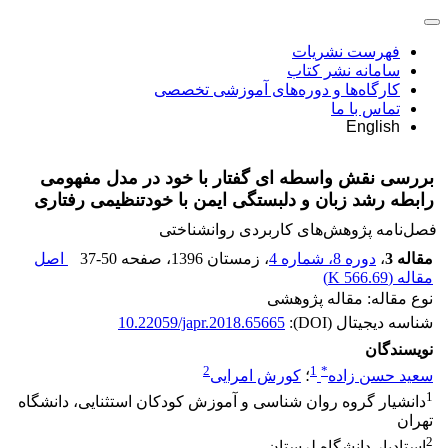
فهرست نشریات
سامانه نشر کتاب
کارگاه‌ها و دوره‌های آموزشی تخصصی
تماس با ما
English
بررسی نقش واسطه ای گفتار با خود در مدل مفهومی
رابطه رشد زبان و دلبستگی ایمن با خودتنظیمی رفتاری
فصل‌نامه پژوهش‌های کاربردی روانشناختی
مقاله 3
،
دوره 8، شماره 4
، زمستان 1396
، صفحه
37-50
اصل
مقاله (
566.69 K
)
نوع مقاله: مقاله پژوهشی
شناسه دیجیتال (DOI):
10.22059/japr.2018.65665
نویسندگان
2
1
*
سعید حسن زاده
؛
کورش امرایی
1
دانشیار گروه روان شناسی و آموزش کودکان استثنایی، دانشگاه
تهران
2
استادیار دانشگاه لرستان