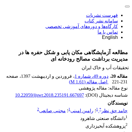
فهرست نشریات
سامانه نشر کتاب
کارگاه‌ها و دوره‌های آموزشی تخصصی
تماس با ما
English
مطالعه آزمایشگاهی مکان یابی و شکل حفره ها در
مدیریت برداشت مصالح رودخانه ای
تحقیقات آب و خاک ایران
مقاله 20
،
دوره 49، شماره 1
، فروردین و اردیبهشت 1397
، صفحه
221-231
اصل مقاله (
1.61 M
)
نوع مقاله: مقاله پژوهشی
شناسه دیجیتال (DOI):
10.22059/ijswr.2018.235191.667697
نویسندگان
2
1
1
*
حامد حق نظر
؛
رامین امینی
؛
مجتبی صانعی
1
دانشگاه صنعتی شاهرود
2
پزوهشکده آبخیزداری