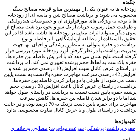
چکیده
رودخانه ها به عنوان یکی از مهمترین منابع قرضه مصالح سنگی
محسوب می شوند و برداشت مصالح شن و ماسه ای از رودخانه
ها با توجه به ویژگی های مورفولوژی آن و خصوصیات هیدرولیکی
و ظرفیت حمل رسوب جریان از یک سو و نحوه برداشت مصالح از
سوی دیگر میتواند اثرات منفی بر رودخانه ها داشته باشد لذا در این
تحقیق با استفاده از مطالعه آزمایشگاهی، اثر فاصله و نوع
برداشت دو حفره متوالی به منظور پر­شدگی و احیای آنها جهت
مدیریت برداشت با در نظر گرفتن آورد رودخانه مورد بررسی قرار
گرفته است.نتایج نشان می دهد که با افزایش فاصله بین حفره ها،
حفره بالادست به لحاظ حجم پرشده تغییری نمی کند. اما برداشت
در راستای عرض کانال سبب افزایش 10 درصدی حجم پر شده و
افزایش 42 درصدی سرعت مهاجرت حفره بالادست به سمت پایین
دست می شود. از طرفی با دو برابر کردن فاصله بین حفره ها،
برداشت در راستای عرض کانال باعث افزایش 28 درصدی حجم
پرشده حفره پایین دست نسبت به برداشت در راستای طول خواهد
شد اما با دو برابر شدن فاصله بین حفره ها، کاهش سرعت
مهاجرت برای حفره پایین دست نزدیک به 70 درصد بوده و در حالت
برداشت در راستای طول و یا عرض کانال تفاوت محسوسی ندارد
کلیدواژه‌ها
حفره برداشت
؛
پرشدگی
؛
سرعت مهاجرت
؛
مصالح رودخانه ای
مراجع