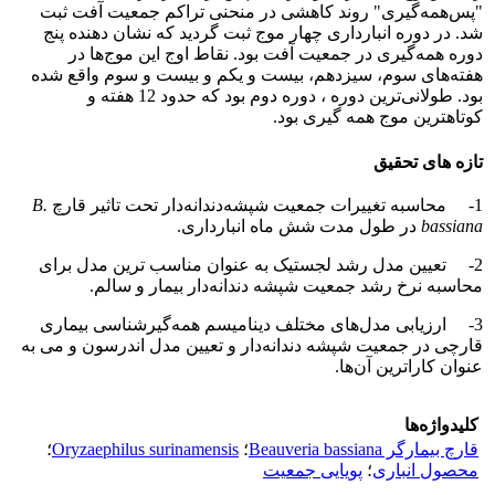
"پس‌همه‌گیری" روند کاهشی در منحنی تراکم جمعیت آفت ثبت
شد. در دوره انبارداری چهار موج ثبت گردید که نشان دهنده پنج
دوره همه‌گیری در جمعیت آفت بود. نقاط اوج این موج‌ها در
هفته‌های سوم، سیزدهم، بیست و یکم و بیست و سوم واقع شده
بود. طولانی‌ترین دوره ، دوره دوم بود که حدود 12 هفته و
کوتاهترین موج همه گیری بود.
تازه های تحقیق
1- محاسبه تغییرات جمعیت شپشه‌دندانه‌دار تحت تاثیر قارچ
B.
bassiana
در طول مدت شش ماه انبارداری.
2- تعیین مدل رشد لجستیک به عنوان مناسب ترین مدل برای
محاسبه نرخ رشد جمعیت شپشه دندانه‌دار بیمار و سالم.
3- ارزیابی مدل‌های مختلف دینامیسم همه‌گیرشناسی بیماری
قارچی در جمعیت شپشه دندانه‌دار و تعیین مدل اندرسون و می به
عنوان کاراترین آن‌ها.
کلیدواژه‌ها
قارچ بیمارگر Beauveria bassiana
؛
Oryzaephilus surinamensis
؛
محصول انباری
؛
پویایی جمعیت