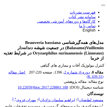
فهرست نشریات
سامانه نشر کتاب
کارگاه‌ها و دوره‌های آموزشی تخصصی
تماس با ما
English
مدل‌های همه‌گیرشناسی Beauveria bassiana
(Balasamo)Vuillemin در جمعیت شپشه دندانه‌دار
(Linneaus) Oryzaephilus surinamensis در شرایط تغذیه
از خرما
کنترل بیولوژیک آفات و بیماری های گیاهی
مقاله 8
،
دوره 6، شماره 2
، 1396
، صفحه
207-220
اصل مقاله
)
439.31 K
(
نوع مقاله: مقاله پژوهشی
شناسه دیجیتال (DOI):
10.22059/jbioc.2017.228861.188
نویسندگان
3
*
2
1
مسعود لطیفیان
؛
ابراهیم سلیمان نژادیان
؛
مهران غزوی
1
پژوهشکده خرما و میوه‌های گرمسیری، موسسه تحقیقات علوم