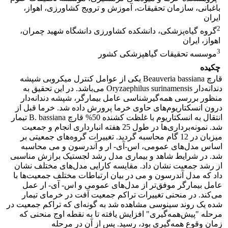
باغبانی، سازمان تحقیقات، آموزش و ترویج کشاورزی، اهواز،
ایران
2
گروه گیاه‌پزشکی، دانشکده کشاورزی دانشگاه شهید چمران،
اهواز، ایران
3
موسسه تحقیقات گیاهپزشکی کشور
چکیده
قارچ Beauveria bassiana یکی از عوامل کنترل میکروبی شپشه
دندانه‌دار Oryzaephilus surinamensis می‌باشد. در این تحقیق به
منظور بررسی همه‌گیرشناسی عامل بیمارگر، شپشه دندانه‌دار
درون انسکتاریوم‌های حاوی خرما پرورش داده شد. خرما قبل از
انتقال به انسکتاریوم با غلظت کشنده 50% قارچ B. bassiana تیمار
شد. نمونه‌برداری‌ها در طول 25 هفته انبارداری انجام و جمعیت
میزبان در 12 گام محاسبه گردید. تغییرات گروه‌های جمعیتی بر
اساس مدل‌های عمومی، اس-آی- ار و آندرسون و می محاسبه
شد. در شرایط شاهد و بیماری مدل رشد لجستیک برازش مناسبی
از رشد جمعیت نشان ‌داد. مقایسه کارایی مدل‌های مختلف نشان
داد که مدل آندرسون و می‌ در بیان ارتباطات مختلف جمعیت‌ها با
عامل بیمارگر موفق‌تر از مدل‌های عمومی‌ و اس- آی- ار عمل
می‌کند. در منحنی تغییرات تراکم جمعیت آفت در خرمای تیمار
شده یک روند سینوسی مشاهده شد به گونه‌ای که تراکم جمعیت در
مرحله "پیش‌همه‌گیری" افزایش یافته تا به نقطه اوج منحنی که
زمان وقوع همه‌گیری بود، ‌رسید. پس از آن در مرحله