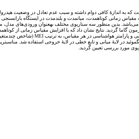
ه به اندازۀ کافی دوام داشته و سبب عدم تعادل در وضعیت هیدرولو
اس زمانی کوتاه­مدت، میان­مدت و بلند­مدت در ایستگاه باران­سنجی 
می می‌باشد. بدین منظور سه سناریوی مختلف به­عنوان ورودی‌های مدل،
زمون گاما گردید. نتایج نشان داد که با افزایش مقیاس زمانی از کوتاه­م
موئید در لایۀ میانی و تابع خطی در لایۀ خروجی استفاده شد. مناسب­تر
یوی مورد بررسی تعیین گردید.