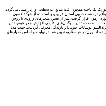
ژیک یک ناحیه همچون افت منابع آب سطحی و زیرزمینی می‌گردد.
واقع در دشت جنوبی استان قزوین، با استفاده از شبکۀ عصبی
 مورد آزمون قرار گرفت. پس از تعیین متغیرهای ورودی با روش
دت به بلند­مدت، تأثیر سیگنال‌های اقلیمی افزایش و در عوض تأثیر
پارامترهای هواشناسی کمتر می‌شود. همچنین مؤثرترین سیگنال اقلیمی و پارامتر هواشناسی در هر مقیاس، به ترتیب MEI (شاخص چند­متغیرۀ النینو- نوسانات جنوبی) و بارندگی معرفی گردیدند. جهت مدل­
ین تعداد نرون در هر سناریو تعیین شد. در نهایت براساس معیارهای