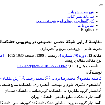
فهرست نشریات
سامانه نشر کتاب
کارگاه‌ها و دوره‌های آموزشی تخصصی
تماس با ما
English
مقایسۀ کارایی شبکۀ عصبی مصنوعی در پیش‌بینی خشکسالی هو
نشریه علمی - پژوهشی مرتع و آبخیزداری
مقاله 15
،
دوره 70، شماره 4
، زمستان 1396
، صفحه
1015-1030
اصل
نوع مقاله: مقاله پژوهشی
شناسه دیجیتال (DOI):
10.22059/jrwm.2018.122721.862
نویسندگان
3
2
2
*
1
فاطمه مقصود
؛
محمدرضا یزدانی
؛
محمد رحیمی
؛
آرش ملکیان
1
دانشجوی دکتری علوم و مهندسی آبخیزداری، دانشکدۀ منابع‌طبیعی 
2
دانشیار گروه بیابان‌زدایی دانشکدۀ کویرشناسی، دانشگاه سمنان
3
استادیار دانشکدۀ منابع طبیعی، دانشگاه تهران
4
استادیار گروه مدیریت مناطق خشک دانشکدۀ کویرشناسی، دانشگا