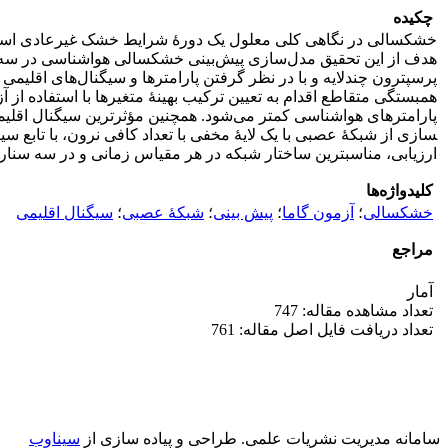
چکیده
خشکسالی در نگاهی کلی معلول یک دورۀ شرایط خشک غیرعادی است ک
هدف از این تحقیق مدل‌سازی پیش‌بینی خشکسالی هواشناسی در سه مقی
پرسپترون چندلایه و با در نظر گرفتن پارامترها و سیگنال‌های اقلی
همبستگی متقاطع اقدام به تعیین ترکیب بهینۀ متغیرها با استفاده از آ
سازی از شبکۀ عصبی با یک لایۀ مخفی با تعداد کافی نرون، با تابع سیگ
ارزیابی، مناسب­ترین ساختار شبکه در هر مقیاس زمانی و در سه سنار
کلیدواژه‌ها
خشکسالی
؛
آزمون گاما
؛
پیش بینی
؛
شبکۀ عصبی
؛
سیگنال اقلیمی
مراجع
آمار
تعداد مشاهده مقاله: 747
تعداد دریافت فایل اصل مقاله: 761
سامانه مدیریت نشریات علمی.
طراحی و پیاده سازی از
سیناوب