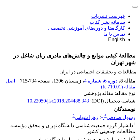
فهرست نشریات
سامانه نشر کتاب
کارگاه‌ها و دوره‌های آموزشی تخصصی
تماس با ما
English
مطالعۀ کیفی موانع و چالش‌های مادری زنان شاغل در
شهر تهران
مطالعات و تحقیقات اجتماعی در ایران
مقاله 8
،
دوره 6، شماره 4
، زمستان 1396
، صفحه
715-734
اصل
مقاله (
719.01 K
)
نوع مقاله: مقاله پژوهشی
شناسه دیجیتال (DOI):
10.22059/jisr.2018.204488.343
نویسندگان
2
1
*
رسول صادقی
؛
زهرا شهابی
1
دانشیار گروه جمعیت‌شناسی دانشگاه تهران و محقق مؤسسه
مطالعات جمعیتی کشور
2
کارشناس‌ارشد جمعیت‌شناسی از دانشگاه تهران