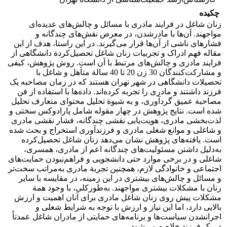
چکیده
زنان شاغل در فرایند مادری با مسائل و چالش‌های عدیده‌ای
مواجهند. آن‌ها با مادرشدن، در معرض نقش‌های چندگانه و
فشارهای ناشی از آن‌ها قرار می‌گیرند. در این راستا، هدف از این
مقاله فهم ادراک و تجربیات زنان شاغل تحصیل‌کردة دانشگاهی از
فرایند مادری و چالش‌های مرتبط با آن است. روش پژوهش، کیفی
و مشارکت‌کنندگان 30 زن 20 تا 40 سالة متأهل و شاغل با
تحصیلات دانشگاهی در شهر تهران هستند که در زمان مصاحبه یک
فرزند داشتند و مادری را تجربه کرده‌اند. داده‌ها با استفاده از فن
مصاحبة عمیق گردآوری، و به شیوة تحلیل محتوای متعارف تحلیل
شده است. نتایج پژوهش در چهار مقوله شامل پارادوکس سختی و
لذت‌بخشی مادری، هویت‌یابی نقشی چندگانه، فشار نقشی مادری
و شاغلی و موانع شغلی مادری و فرزندآوری استخراج و بحث شده
است. یافته‌های پژوهش نشان می‌دهد زنان شاغل تحصیل‌کرده
به‌دلیل داشتن مسئولیت‌های چندگانه اعم از مادری، همسری،
شاغلی و در برخی موارد حتی دانشجویی و فراهم‌نبودن حمایت‌های
اجتماعی و خانوادگی لازم، همچنین تجربة مادری به‌مراتب سخت‌تر
و مسائل و چالش‌های بیشتری در این زمینه، در مقایسه با سایر
زنان با مشکلات بیشتری مواجهند. به‌طورکلی، با وجود همة
مشکلات پیش روی زنان شاغل مادری برای آنان اهمیت و ارزش
بالایی دارد، اما این نیاز و ارزش با توجه به شرایط شغلی و
اجرانشدن سیاست‌ها و برنامه‌های حمایتی از مادران شاغل عمدتاً
در یک فرزند خلاصه می‌شود.