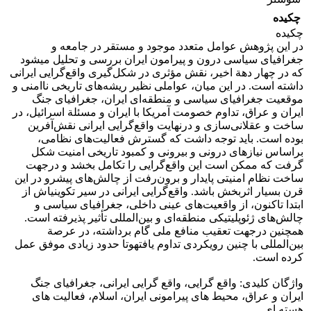
چکیده
چکیده
در این پژوهش عوامل متعدد موجود و مستقر در جامعه و
جغرافیای سیاسی درون و پیرامون ایران بررسی و تحلیل می­شود
که در چهار دهة اخیر، نقش مؤثری در شکل‌گیری واقع‌گرایی ایرانی
داشته است. در این میان، عواملی نظیر ریشه‌های تاریخی ناامنی و
موقعیت جغرافیای سیاسی و منطقه‌ای ایران، جغرافیای جنگ
ایران و عراق، تداوم خصومت آمریکا با ایران و مسئلة اسرائیل، در
ساخت و عقلانی‌سازی و درنهایت واقع‌گرایی ایرانی نقش‌آفرین
بوده است. باید توجه داشت که گسترش فعالیت‌های نظامی،
براساس نیازهای درونی و بیرونی و کمبود تاریخی امنیت شکل
گرفت که ممکن است این واقع‌گرایی را تکامل بخشد و درجهت
ساخت نظام امنیتی پایدار و برون‌رفت از چالش‌های پیش­رو در این
قرن بسیار اثربخش باشد. واقع‌گرایی ایرانی در سیر تکوینی­اش از
ابتدا تاکنون، از واقعیت‌های عینی داخلی، جغرافیای سیاسی و
چالش‌های ژئوپلیتیکی منطقه‌ای و بین‌المللی تأثیر پذیرفته است.
همچنین درجهت تعقیب منافع ملی گام برداشته، در عرصة
بین‌المللی با چنین رویکردی تداوم یافتهوتا حدود زیادی موفق عمل
کرده است.
واژگان کلیدی: واقع گرایی، واقع گرایی ایرانی، جغرافیای جنگ
ایران و عراق، محیط های پیرامونی ایران، اسلام، فعالیت های
هسته ای