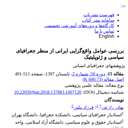
فهرست نشریات
سامانه نشر کتاب
کارگاه‌ها و دوره‌های آموزشی تخصصی
تماس با ما
English
بررسی عوامل واقع‌گرایی ایرانی از منظر جغرافیای
سیاسی و ژئوپلیتیک
پژوهشهای جغرافیای انسانی
مقاله 15
،
دوره 50، شماره 2
، تابستان 1397
، صفحه
491-511
اصل مقاله (
600.73 K
)
نوع مقاله: مقاله علمی پژوهشی
شناسه دیجیتال (DOI):
10.22059/jhgr.2018.137883.1007120
نویسندگان
2
1
*
بهادر زارعی
؛
فرزاد پیلتن
1
استادیار جغرافیای سیاسی، دانشکدة جغرافیا، دانشگاه تهران
2
استادیار حقوق و علوم سیاسی، دانشگاه آزاد اسلامی، واحد
شوشتر