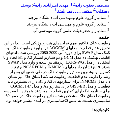
2
1
*
مصطفی یعقوب زاده
؛
مهدی امیرآبادی زاده
؛
یوسف
3
2
رمضانی
؛
محسن پوررضا بیلندی
1
استادیار گروه علوم ومهندسی آب دانشگاه بیرجند
2
استادیار گروه علوم و مهندسی آب دانشگاه بیرجند
3
استادیار و عضو هیئت علمی گروه مهندسی آب
چکیده
رطوبت خاک فاکتور مهم فرآیندهای هیدرولوژیکی است. لذا در این
تحقیق عدم قطعیت مدل­های AOGCM در برآورد رطوبت خاک به­
کمک مدل SWAP برای دوره آتی 2099-2080 بررسی شد. داده­های
اقلیمی به­کمک ده مدل GCM و دو سناریو انتشار A2 و B1 ایجاد و با
استفاده از مدل LARS-WG ریزمقیاس شده و وارد مدل SWAP
شدند. نتایج نشان داد مدل­های INMCM3 و NCARPCM به­ترتیب
کمترین و بیشترین مقادیر رطوبت خاک در طی هفته­های پس از
رشد را دارند. عدم قطعیت رطوبت سالانه اعماق خاک نیز نشان
داد مدل­ INMCM3 برای سناریوهای A2 و B1 دارای بیشترین باند
قطعیت و مدل GISS-ER برای سناریو A2 و مدل CGCM3T47
برای سناریو B1 دارای کمترین قطعیت می­باشند. همچنین با مقایسه
رطوبت اعماق خاک مشخص شد مقادیر رطوبت خاک در عمق 60
سانتی­متری نسبت به عمق 30سانتی­متری در آینده بیشتر خواهد بود.
کلیدواژه‌ها