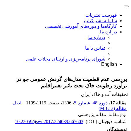
فهرست نشریات
سامانه نشر کتاب
کارگاه‌ها و دوره‌های آموزشی تخصصی
درباره ما
درباره ما
تماس با ما
شورای برنامه‌ریزی و ارتقای مجلات علمی
English
بررسی عدم قطعیت مدل‌های گردش عمومی جو در
برآورد رطوبت خاک تحت تاثیر تغییراقلیم
تحقیقات آب و خاک ایران
مقاله 17
،
دوره 48، شماره 5
، 1396
، صفحه
1109-1119
اصل
مقاله (
1.13 M
)
نوع مقاله: مقاله پژوهشی
شناسه دیجیتال (DOI):
10.22059/ijswr.2017.224039.667603
نویسندگان